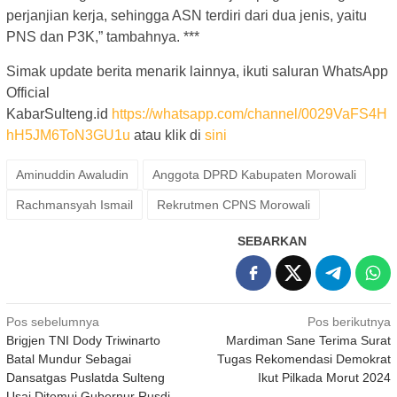
perjanjian kerja, sehingga ASN terdiri dari dua jenis, yaitu
PNS dan P3K,” tambahnya. ***
Simak update berita menarik lainnya, ikuti saluran WhatsApp
Official
KabarSulteng.id
https://whatsapp.com/channel/0029VaFS4H
hH5JM6ToN3GU1u
atau klik di
sini
Aminuddin Awaludin
Anggota DPRD Kabupaten Morowali
Rachmansyah Ismail
Rekrutmen CPNS Morowali
SEBARKAN
Navigasi
Pos sebelumnya
Pos berikutnya
Brigjen TNI Dody Triwinarto
Mardiman Sane Terima Surat
pos
Batal Mundur Sebagai
Tugas Rekomendasi Demokrat
Dansatgas Puslatda Sulteng
Ikut Pilkada Morut 2024
Usai Ditemui Gubernur Rusdi