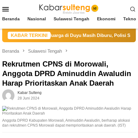
Loncat
Menu
ke
Mobile
konten
Beranda
Nasional
Sulawesi Tengah
Ekonomi
Teknol
unuhan Satu Keluarga di Duyu Masih Diburu, Polisi Sudah Perik
KABAR TERKINI
Beranda
Sulawesi Tengah
Rekrutmen CPNS di Morowali,
Anggota DPRD Aminuddin Awaludin
Harap Prioritaskan Anak Daerah
Kabar Sulteng
28 Juni 2024
Anggota DPRD Kabupaten Morowali, Aminuddin Awaludin, berharap alokasi
dan rekrutmen CPNS Morowali dapat memprioritaskan anak daerah. (IST)