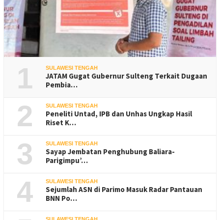
1
SULAWESI TENGAH
JATAM Gugat Gubernur Sulteng Terkait Dugaan
Pembia…
2
SULAWESI TENGAH
Peneliti Untad, IPB dan Unhas Ungkap Hasil
Riset K…
3
SULAWESI TENGAH
Sayap Jembatan Penghubung Baliara-
Parigimpu’…
4
SULAWESI TENGAH
Sejumlah ASN di Parimo Masuk Radar Pantauan
BNN Po…
SULAWESI TENGAH