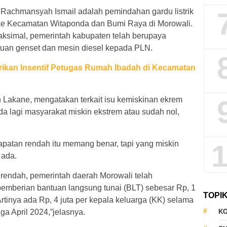
a Rachmansyah Ismail adalah pemindahan gardu listrik
 ke Kecamatan Witaponda dan Bumi Raya di Morowali.
simal, pemerintah kabupaten telah berupaya
uan genset dan mesin diesel kepada PLN.
erikan Insentif Petugas Rumah Ibadah di Kecamatan
n Lakane, mengatakan terkait isu kemiskinan ekrem
da lagi masyarakat miskin ekstrem atau sudah nol,
patan rendah itu memang benar, tapi yang miskin
1
 ada.
 rendah, pemerintah daerah Morowali telah
mberian bantuan langsung tunai (BLT) sebesar Rp, 1
TOPI
Artinya ada Rp, 4 juta per kepala keluarga (KK) selama
ga April 2024,”jelasnya.
KO