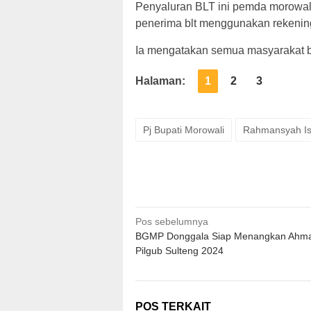
Penyaluran BLT ini pemda morowal
penerima blt menggunakan rekening
Ia mengatakan semua masyarakat b
Halaman:
1
2
3
Pj Bupati Morowali
Rahmansyah Is
Navigasi
Pos sebelumnya
BGMP Donggala Siap Menangkan Ahmad
pos
Pilgub Sulteng 2024
POS TERKAIT