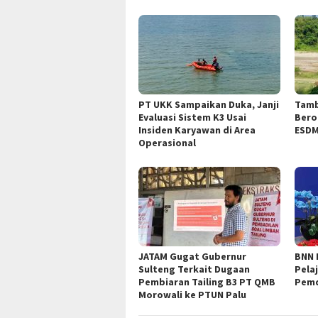
PT UKK Sampaikan Duka, Janji
Tamb
Evaluasi Sistem K3 Usai
Bero
Insiden Karyawan di Area
ESDM
Operasional
JATAM Gugat Gubernur
BNN 
Sulteng Terkait Dugaan
Pela
Pembiaran Tailing B3 PT QMB
Pemd
Morowali ke PTUN Palu