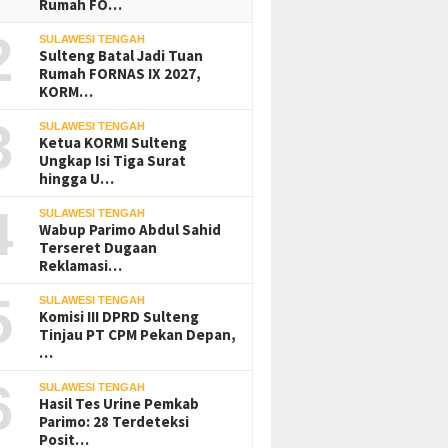
Rumah FO…
2
SULAWESI TENGAH
Sulteng Batal Jadi Tuan
Rumah FORNAS IX 2027,
KORM…
3
SULAWESI TENGAH
Ketua KORMI Sulteng
Ungkap Isi Tiga Surat
hingga U…
4
SULAWESI TENGAH
Wabup Parimo Abdul Sahid
Terseret Dugaan
Reklamasi…
5
SULAWESI TENGAH
Komisi III DPRD Sulteng
Tinjau PT CPM Pekan Depan,
…
6
SULAWESI TENGAH
Hasil Tes Urine Pemkab
Parimo: 28 Terdeteksi
Posit…