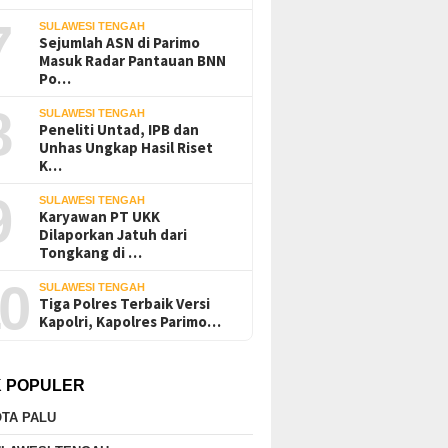
7
SULAWESI TENGAH
Sejumlah ASN di Parimo
Masuk Radar Pantauan BNN
Po…
8
SULAWESI TENGAH
Peneliti Untad, IPB dan
Unhas Ungkap Hasil Riset
K…
9
SULAWESI TENGAH
Karyawan PT UKK
Dilaporkan Jatuh dari
Tongkang di …
0
SULAWESI TENGAH
Tiga Polres Terbaik Versi
Kapolri, Kapolres Parimo…
K POPULER
TA PALU