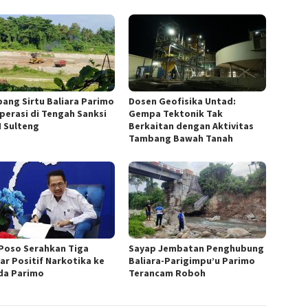
ang Sirtu Baliara Parimo
Dosen Geofisika Untad:
perasi di Tengah Sanksi
Gempa Tektonik Tak
 Sulteng
Berkaitan dengan Aktivitas
Tambang Bawah Tanah
Poso Serahkan Tiga
Sayap Jembatan Penghubung
jar Positif Narkotika ke
Baliara-Parigimpu’u Parimo
a Parimo
Terancam Roboh