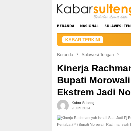
Loncat
ke
konten
BERANDA
NASIONAL
SULAWESI TE
KABAR TERKINI
Beranda
Sulawesi Tengah
Kinerja Rachman
Bupati Morowal
Ekstrem Jadi No
Kabar Sulteng
9 Juni 2024
Penjabat (Pj) Bupati Morowali, Rachmansyah Is