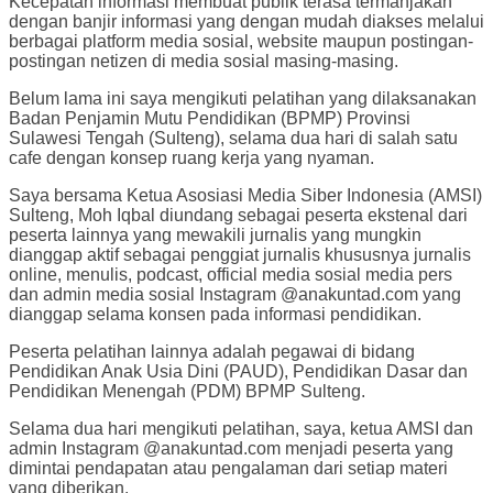
Kecepatan informasi membuat publik terasa termanjakan
dengan banjir informasi yang dengan mudah diakses melalui
berbagai platform media sosial, website maupun postingan-
postingan netizen di media sosial masing-masing.
Belum lama ini saya mengikuti pelatihan yang dilaksanakan
Badan Penjamin Mutu Pendidikan (BPMP) Provinsi
Sulawesi Tengah (Sulteng), selama dua hari di salah satu
cafe dengan konsep ruang kerja yang nyaman.
Saya bersama Ketua Asosiasi Media Siber Indonesia (AMSI)
Sulteng, Moh Iqbal diundang sebagai peserta ekstenal dari
peserta lainnya yang mewakili jurnalis yang mungkin
dianggap aktif sebagai penggiat jurnalis khususnya jurnalis
online, menulis, podcast, official media sosial media pers
dan admin media sosial Instagram @anakuntad.com yang
dianggap selama konsen pada informasi pendidikan.
Peserta pelatihan lainnya adalah pegawai di bidang
Pendidikan Anak Usia Dini (PAUD), Pendidikan Dasar dan
Pendidikan Menengah (PDM) BPMP Sulteng.
Selama dua hari mengikuti pelatihan, saya, ketua AMSI dan
admin Instagram @anakuntad.com menjadi peserta yang
dimintai pendapatan atau pengalaman dari setiap materi
yang diberikan.