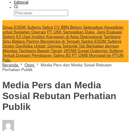
Editorial
KABAR TERKINI
Dinas ESDM Sulteng Sebut CV BBN Belum Selesaikan Kewajiban
untuk Kegiatan Operasi
PT UKK Sampaikan Duka, Janji Evaluasi
Sistem K3 Usai Insiden Karyawan di Area Operasional
Tambang
Sirtu Baliara Parimo Beroperasi di Tengah Sanksi ESDM Sulteng
Dosen Geofisika Untad: Gempa Tektonik Tak Berkaitan dengan
Aktivitas Tambang Bawah Tanah
JATAM Gugat Gubernur Sulteng
Terkait Dugaan Pembiaran Tailing B3 PT QMB Morowali ke PTUN
Palu
Beranda
Opini
Media Pers dan Media Sosial Rebutan
Perhatian Publik
Media Pers dan Media
Sosial Rebutan Perhatian
Publik