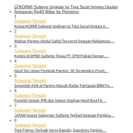
1
Sulawesi Tengah
Ketua KORMI Sulteng Ungkap Isi Tiga Surat hingga U…
2
Sulawesi Tengah
Wabup Parimo Abdul Sahid Terseret Dugaan Reklamasi…
3
Sulawesi Tengah
Komisi III DPRD Sulteng Tinjau PT CPM Pekan Depan,…
4
Sulawesi Tengah
Hasil Tes Urine Pemkab Parimo: 28 Terdeteksi Posit…
5
Sulawesi Tengah
Sejumlah ASN di Parimo Masuk Radar Pantauan BNN Po…
6
Sulawesi Tengah
Peneliti Untad, IPB dan Unhas Ungkap Hasil Riset K…
7
Sulawesi Tengah
JATAM Gugat Gubernur Sulteng Terkait Dugaan Pembia…
8
Sulawesi Tengah
Tiga Polres Terbaik Versi Kapolri, Kapolres Parimo…