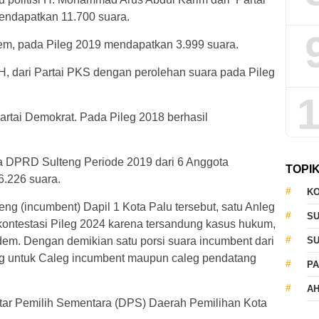
mendapatkan 11.700 suara.
em, pada Pileg 2019 mendapatkan 3.999 suara.
.H, dari Partai PKS dengan perolehan suara pada Pileg
1
artai Demokrat. Pada Pileg 2018 berhasil
ta DPRD Sulteng Periode 2019 dari 6 Anggota
TOPI
36.226 suara.
KO
eng (incumbent) Dapil 1 Kota Palu tersebut, satu Anleg
S
a kontestasi Pileg 2024 karena tersandung kasus hukum,
dem. Dengan demikian satu porsi suara incumbent dari
S
g untuk Caleg incumbent maupun caleg pendatang
PA
AH
tar Pemilih Sementara (DPS) Daerah Pemilihan Kota