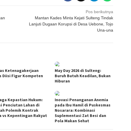
Pos berikutnya
ran
Mantan Kades Minta Kejati Sulteng Tindak
Lanjuti Dugaan Korupsi di Desa Uebone, Tojo
Una-una
as Ketenagakerjaan
May Day 2026 di Sulteng:
s Diisi Figur Kompeten
Buruh Butuh Keadilan, Bukan
Hiburan
aga Kepastian Hukum:
Inovasi Penanganan Anemia
si Penciutan Lahan di
pada Ibu Hamil di Puskesmas
ah Polemik Kontrak
Nosarara: Kombinasi
a vs Kepentingan Rakyat
Suplementasi Zat Besi dan
Pola Makan Sehat