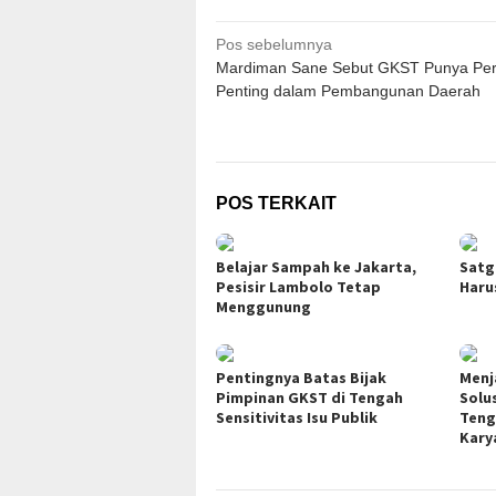
Navigasi
Pos sebelumnya
Mardiman Sane Sebut GKST Punya Pe
pos
Penting dalam Pembangunan Daerah
POS TERKAIT
Belajar Sampah ke Jakarta,
Satg
Pesisir Lambolo Tetap
Haru
Menggunung
Pentingnya Batas Bijak
Menj
Pimpinan GKST di Tengah
Solu
Sensitivitas Isu Publik
Teng
Kary