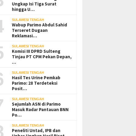
Ungkap Isi Tiga Surat
hingga U…
4
SULAWESI TENGAH
Wabup Parimo Abdul Sahid
Terseret Dugaan
Reklamasi…
5
SULAWESI TENGAH
Komisi III DPRD Sulteng
Tinjau PT CPM Pekan Depan,
…
6
SULAWESI TENGAH
Hasil Tes Urine Pemkab
Parimo: 28 Terdeteksi
Posit…
7
SULAWESI TENGAH
Sejumlah ASN di Parimo
Masuk Radar Pantauan BNN
Po…
8
SULAWESI TENGAH
Peneliti Untad, IPB dan
Unhas Ungkap Hasil Riset