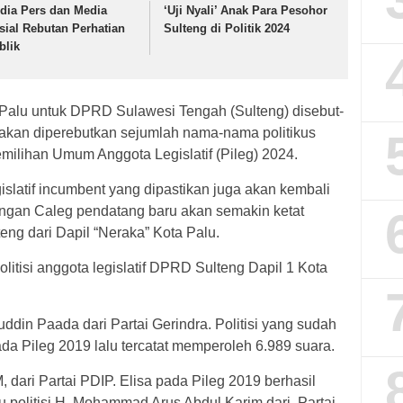
dia Pers dan Media
‘Uji Nyali’ Anak Para Pesohor
sial Rebutan Perhatian
Sulteng di Politik 2024
blik
 Palu untuk DPRD Sulawesi Tengah (Sulteng) disebut-
 akan diperebutkan sejumlah nama-nama politikus
milihan Umum Anggota Legislatif (Pileg) 2024.
gislatif incumbent yang dipastikan juga akan kembali
dengan Caleg pendatang baru akan semakin ketat
ng dari Dapil “Neraka” Kota Palu.
olitisi anggota legislatif DPRD Sulteng Dapil 1 Kota
imuddin Paada dari Partai Gerindra. Politisi yang sudah
da Pileg 2019 lalu tercatat memperoleh 6.989 suara.
, dari Partai PDIP. Elisa pada Pileg 2019 berhasil
u politisi H. Mohammad Arus Abdul Karim dari Partai