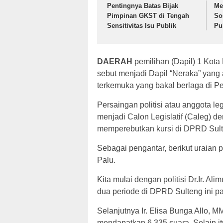
Pentingnya Batas Bijak
Me
Pimpinan GKST di Tengah
So
Sensitivitas Isu Publik
Pu
DAERAH
pemilihan (Dapil) 1 Kota
sebut menjadi Dapil “Neraka” yang
terkemuka yang bakal berlaga di Pe
Persaingan politisi atau anggota le
menjadi Calon Legislatif (Caleg) 
memperebutkan kursi di DPRD Sulte
Sebagai pengantar, berikut uraian p
Palu.
Kita mulai dengan politisi Dr.Ir. Al
dua periode di DPRD Sulteng ini pa
Selanjutnya Ir. Elisa Bunga Allo, MM
mendapatkan 6.335 suara. Selain it