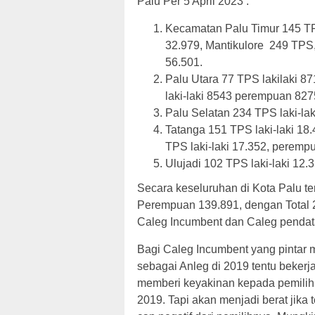
Palu Per 5 April 2023 :
Kecamatan Palu Timur 145 TPS
32.979, Mantikulore 249 TPS,
56.501.
Palu Utara 77 TPS lakilaki 8
laki-laki 8543 perempuan 8275
Palu Selatan 234 TPS laki-lak
Tatanga 151 TPS laki-laki 18.
TPS laki-laki 17.352, perempu
Ulujadi 102 TPS laki-laki 12.
Secara keseluruhan di Kota Palu te
Perempuan 139.891, dengan Total 
Caleg Incumbent dan Caleg pendat
Bagi Caleg Incumbent yang pintar
sebagai Anleg di 2019 tentu bekerja 
memberi keyakinan kepada pemilihny
2019. Tapi akan menjadi berat jika