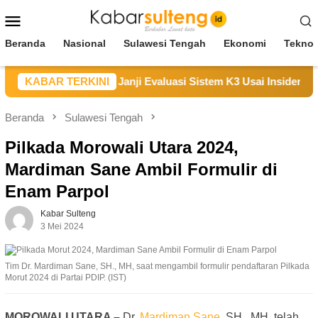
Loncat
Menu
ke
Mobile
konten
Beranda
Nasional
Sulawesi Tengah
Ekonomi
Teknol
Sampaikan Duka, Janji Evaluasi Sistem K3 Usai Insiden Karyaw
KABAR TERKINI
Beranda
Sulawesi Tengah
Pilkada Morowali Utara 2024,
Mardiman Sane Ambil Formulir di
Enam Parpol
Kabar Sulteng
3 Mei 2024
Tim Dr. Mardiman Sane, SH., MH, saat mengambil formulir pendaftaran Pilkada
Morut 2024 di Partai PDIP. (IST)
MOROWALI UTARA –
Dr.
Mardiman Sane
, SH., MH, telah