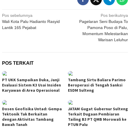
Navigasi
Pos sebelumnya
Pos berikutnya
Wali Kota Palu Hadianto Rasyid
Pagelaran Seni Budaya To
pos
Lantik 165 Pejabat
Pamona Poso di Palu,
Momentum Melestarikan
Warisan Leluhur
POS TERKAIT
PT UKK Sampaikan Duka, Janji
Tambang Sirtu Baliara Parimo
Evaluasi Sistem K3 Usai Insiden
Beroperasi di Tengah Sanksi
Karyawan di Area Operasional
ESDM Sulteng
Dosen Geofisika Untad: Gempa
JATAM Gugat Gubernur Sulteng
Tektonik Tak Berkaitan
Terkait Dugaan Pembiaran
dengan Aktivitas Tambang
Tailing B3 PT QMB Morowali ke
Bawah Tanah
PTUN Palu