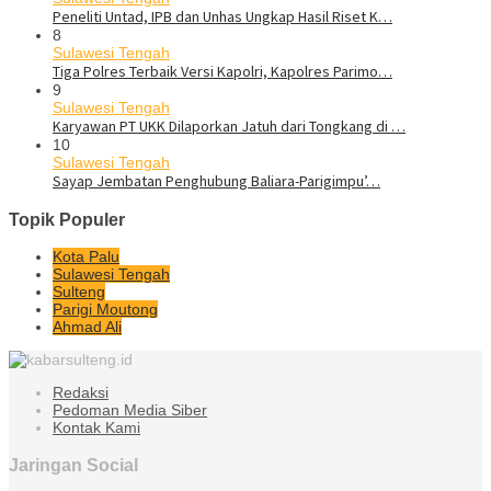
Peneliti Untad, IPB dan Unhas Ungkap Hasil Riset K…
8
Sulawesi Tengah
Tiga Polres Terbaik Versi Kapolri, Kapolres Parimo…
9
Sulawesi Tengah
Karyawan PT UKK Dilaporkan Jatuh dari Tongkang di …
10
Sulawesi Tengah
Sayap Jembatan Penghubung Baliara-Parigimpu’…
Topik Populer
Kota Palu
Sulawesi Tengah
Sulteng
Parigi Moutong
Ahmad Ali
Redaksi
Pedoman Media Siber
Kontak Kami
Jaringan Social