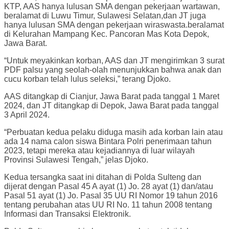
KTP, AAS hanya lulusan SMA dengan pekerjaan wartawan,
beralamat di Luwu Timur, Sulawesi Selatan,dan JT juga
hanya lulusan SMA dengan pekerjaan wiraswasta.beralamat
di Kelurahan Mampang Kec. Pancoran Mas Kota Depok,
Jawa Barat.
“Untuk meyakinkan korban, AAS dan JT mengirimkan 3 surat
PDF palsu yang seolah-olah menunjukkan bahwa anak dan
cucu korban telah lulus seleksi,” terang Djoko.
AAS ditangkap di Cianjur, Jawa Barat pada tanggal 1 Maret
2024, dan JT ditangkap di Depok, Jawa Barat pada tanggal
3 April 2024.
“Perbuatan kedua pelaku diduga masih ada korban lain atau
ada 14 nama calon siswa Bintara Polri penerimaan tahun
2023, tetapi mereka atau kejadiannya di luar wilayah
Provinsi Sulawesi Tengah,” jelas Djoko.
Kedua tersangka saat ini ditahan di Polda Sulteng dan
dijerat dengan Pasal 45 A ayat (1) Jo. 28 ayat (1) dan/atau
Pasal 51 ayat (1) Jo. Pasal 35 UU RI Nomor 19 tahun 2016
tentang perubahan atas UU RI No. 11 tahun 2008 tentang
Informasi dan Transaksi Elektronik.