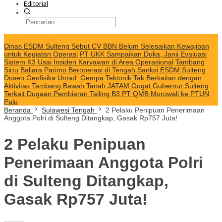
Editorial
KABAR TERKINI
Dinas ESDM Sulteng Sebut CV BBN Belum Selesaikan Kewajiban
untuk Kegiatan Operasi
PT UKK Sampaikan Duka, Janji Evaluasi
Sistem K3 Usai Insiden Karyawan di Area Operasional
Tambang
Sirtu Baliara Parimo Beroperasi di Tengah Sanksi ESDM Sulteng
Dosen Geofisika Untad: Gempa Tektonik Tak Berkaitan dengan
Aktivitas Tambang Bawah Tanah
JATAM Gugat Gubernur Sulteng
Terkait Dugaan Pembiaran Tailing B3 PT QMB Morowali ke PTUN
Palu
Beranda
Sulawesi Tengah
2 Pelaku Penipuan Penerimaan
Anggota Polri di Sulteng Ditangkap, Gasak Rp757 Juta!
2 Pelaku Penipuan
Penerimaan Anggota Polri
di Sulteng Ditangkap,
Gasak Rp757 Juta!