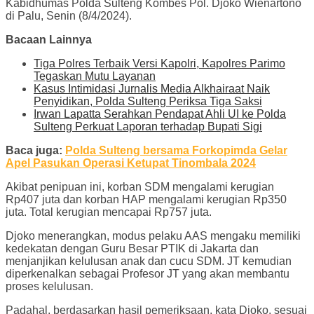
Kabidhumas Polda Sulteng Kombes Pol. Djoko Wienartono
di Palu, Senin (8/4/2024).
Bacaan Lainnya
Tiga Polres Terbaik Versi Kapolri, Kapolres Parimo
Tegaskan Mutu Layanan
Kasus Intimidasi Jurnalis Media Alkhairaat Naik
Penyidikan, Polda Sulteng Periksa Tiga Saksi
Irwan Lapatta Serahkan Pendapat Ahli UI ke Polda
Sulteng Perkuat Laporan terhadap Bupati Sigi
Baca juga:
Polda Sulteng bersama Forkopimda Gelar
Apel Pasukan Operasi Ketupat Tinombala 2024
Akibat penipuan ini, korban SDM mengalami kerugian
Rp407 juta dan korban HAP mengalami kerugian Rp350
juta. Total kerugian mencapai Rp757 juta.
Djoko menerangkan, modus pelaku AAS mengaku memiliki
kedekatan dengan Guru Besar PTIK di Jakarta dan
menjanjikan kelulusan anak dan cucu SDM. JT kemudian
diperkenalkan sebagai Profesor JT yang akan membantu
proses kelulusan.
Padahal, berdasarkan hasil pemeriksaan, kata Djoko, sesuai