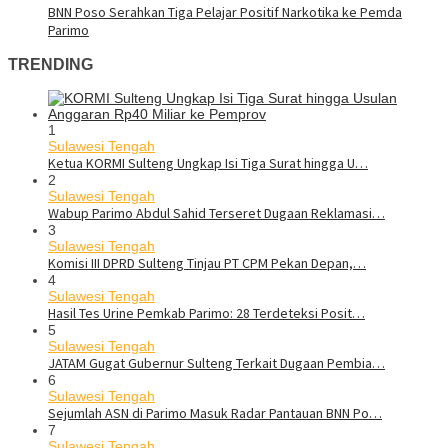
BNN Poso Serahkan Tiga Pelajar Positif Narkotika ke Pemda
Parimo
TRENDING
1
Sulawesi Tengah
Ketua KORMI Sulteng Ungkap Isi Tiga Surat hingga U…
2
Sulawesi Tengah
Wabup Parimo Abdul Sahid Terseret Dugaan Reklamasi…
3
Sulawesi Tengah
Komisi III DPRD Sulteng Tinjau PT CPM Pekan Depan,…
4
Sulawesi Tengah
Hasil Tes Urine Pemkab Parimo: 28 Terdeteksi Posit…
5
Sulawesi Tengah
JATAM Gugat Gubernur Sulteng Terkait Dugaan Pembia…
6
Sulawesi Tengah
Sejumlah ASN di Parimo Masuk Radar Pantauan BNN Po…
7
Sulawesi Tengah