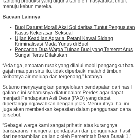
kantong produksi yang digunakan oleh masyarakat untuk
menuju kebun mereka.
Bacaan Lainnya
Buol Darurat Moral! Aksi Solidaritas Tuntut Pengusutan
Kasus Kekerasan Seksual
Ujian Keadilan Agraria: Petani Kawal Sidang
Kriminalisasi Mada Yunus di Buol
Pencarian Dua Warga Tuinan Buol yang Terseret Arus
Sungai Terus Dilakukan
“Ada tiga jembatan rusak yang dilalui mobil pengangkut batu
gajah maupun sirtu itu, tidak diperbaiki malah ditimbun
akibatnya air meluap dan tergenang,” katanya.
Sutarno menyayangkan pengelolaan pendapatan dari hasil
galian c ini seharusnya diatur dalam Perdes agar dapat
menjadi Pendapatan Asli Desa (PAD) yang dapat
dipertanggungjawabkan dengan jelas. Menurutnya, hal ini
juga akan memberikan kepastian dalam penggunaan dana
tersebut.
“Sebagai warga kami sangat prihatin atas kurangnya
transparansi mengenai pendapatan dan penggunaan hasil
dari pengambilan galian c oleh Pemerintah Desa Busak 1,”