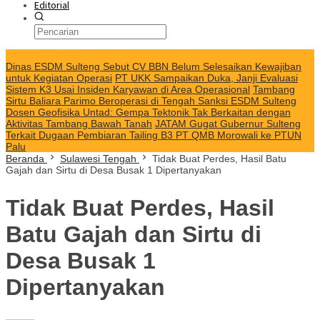
Editorial
KABAR TERKINI
Dinas ESDM Sulteng Sebut CV BBN Belum Selesaikan Kewajiban
untuk Kegiatan Operasi
PT UKK Sampaikan Duka, Janji Evaluasi
Sistem K3 Usai Insiden Karyawan di Area Operasional
Tambang
Sirtu Baliara Parimo Beroperasi di Tengah Sanksi ESDM Sulteng
Dosen Geofisika Untad: Gempa Tektonik Tak Berkaitan dengan
Aktivitas Tambang Bawah Tanah
JATAM Gugat Gubernur Sulteng
Terkait Dugaan Pembiaran Tailing B3 PT QMB Morowali ke PTUN
Palu
Beranda
Sulawesi Tengah
Tidak Buat Perdes, Hasil Batu
Gajah dan Sirtu di Desa Busak 1 Dipertanyakan
Tidak Buat Perdes, Hasil
Batu Gajah dan Sirtu di
Desa Busak 1
Dipertanyakan