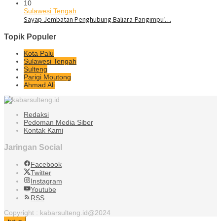
10
Sulawesi Tengah
Sayap Jembatan Penghubung Baliara-Parigimpu’…
Topik Populer
Kota Palu
Sulawesi Tengah
Sulteng
Parigi Moutong
Ahmad Ali
Redaksi
Pedoman Media Siber
Kontak Kami
Jaringan Social
Facebook
Twitter
Instagram
Youtube
RSS
Copyright : kabarsulteng.id@2024