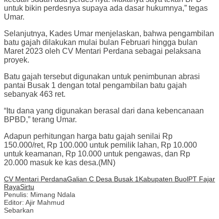
untuk bikin perdesnya supaya ada dasar hukumnya,” tegas
Umar.
Selanjutnya, Kades Umar menjelaskan, bahwa pengambilan
batu gajah dilakukan mulai bulan Februari hingga bulan
Maret 2023 oleh CV Mentari Perdana sebagai pelaksana
proyek.
Batu gajah tersebut digunakan untuk penimbunan abrasi
pantai Busak 1 dengan total pengambilan batu gajah
sebanyak 463 ret.
“Itu dana yang digunakan berasal dari dana kebencanaan
BPBD,” terang Umar.
Adapun perhitungan harga batu gajah senilai Rp
150.000/ret, Rp 100.000 untuk pemilik lahan, Rp 10.000
untuk keamanan, Rp 10.000 untuk pengawas, dan Rp
20.000 masuk ke kas desa.(MN)
CV Mentari Perdana
Galian C Desa Busak 1
Kabupaten Buol
PT Fajar
Raya
Sirtu
Penulis: Mimang Ndala
Editor: Ajir Mahmud
Sebarkan