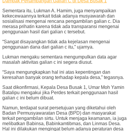
Dampak Pertambangan Galian C di Desa Busak 1
Sementara itu, Lukman A. Hamim, juga menyampaikan
kekecewaannya terkait tidak adanya musyawarah dan
sosialisasi mengenai rencana pengambilan galian c. Dia
merasa prihatin karena tidak ada transparansi mengenai
penggunaan hasil dari galian c tersebut.
“Sangat disayangkan tidak ada kejelasan mengenai
penggunaan dana dari galian c itu,” ujarnya.
Lukman mengaku sementara mengumpulkan data agar
masalah aktivitas galian c ini segera diusut.
“Saya mengungkapkan hal ini atas kepentingan dan
keresahan banyak orang terhadap kepala desa,” tegasnya.
Saat dikonfirmasi, Kepala Desa Busak 1, Umar Moh Yamin
Batalipu mengakui jika Perdes terkait penggunaan hasil
galian c ini belum dibuat.
Namun, terdapat surat persetujuan yang diketahui oleh
Badan Permusyawaratan Desa (BPD) dan masyarakat
terkait pengambilan sirtu. Untuk menjaga keamanan, ia juga
melibatkan Babinsa, Babinkamtibmas, dan Linmas Desa.
Hal ini dilakukan mengingat belum adanya peraturan desa