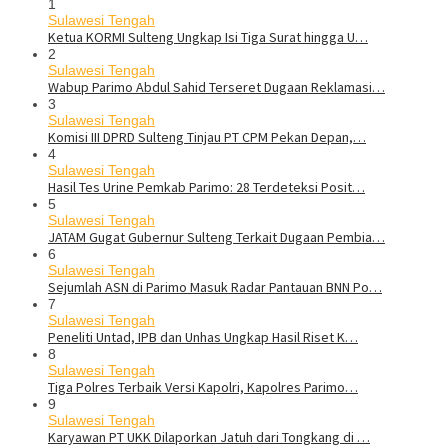
1
Sulawesi Tengah
Ketua KORMI Sulteng Ungkap Isi Tiga Surat hingga U…
2
Sulawesi Tengah
Wabup Parimo Abdul Sahid Terseret Dugaan Reklamasi…
3
Sulawesi Tengah
Komisi III DPRD Sulteng Tinjau PT CPM Pekan Depan,…
4
Sulawesi Tengah
Hasil Tes Urine Pemkab Parimo: 28 Terdeteksi Posit…
5
Sulawesi Tengah
JATAM Gugat Gubernur Sulteng Terkait Dugaan Pembia…
6
Sulawesi Tengah
Sejumlah ASN di Parimo Masuk Radar Pantauan BNN Po…
7
Sulawesi Tengah
Peneliti Untad, IPB dan Unhas Ungkap Hasil Riset K…
8
Sulawesi Tengah
Tiga Polres Terbaik Versi Kapolri, Kapolres Parimo…
9
Sulawesi Tengah
Karyawan PT UKK Dilaporkan Jatuh dari Tongkang di …