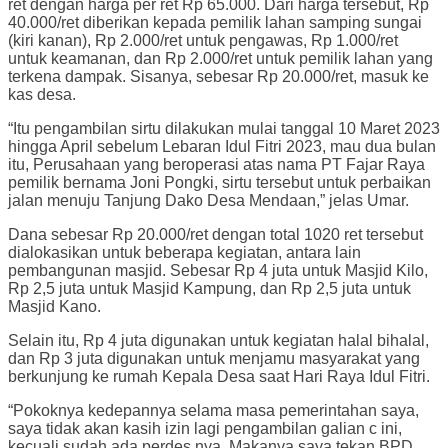
ret dengan harga per ret Rp 65.000. Dari harga tersebut, Rp
40.000/ret diberikan kepada pemilik lahan samping sungai
(kiri kanan), Rp 2.000/ret untuk pengawas, Rp 1.000/ret
untuk keamanan, dan Rp 2.000/ret untuk pemilik lahan yang
terkena dampak. Sisanya, sebesar Rp 20.000/ret, masuk ke
kas desa.
“Itu pengambilan sirtu dilakukan mulai tanggal 10 Maret 2023
hingga April sebelum Lebaran Idul Fitri 2023, mau dua bulan
itu, Perusahaan yang beroperasi atas nama PT Fajar Raya
pemilik bernama Joni Pongki, sirtu tersebut untuk perbaikan
jalan menuju Tanjung Dako Desa Mendaan,” jelas Umar.
Dana sebesar Rp 20.000/ret dengan total 1020 ret tersebut
dialokasikan untuk beberapa kegiatan, antara lain
pembangunan masjid. Sebesar Rp 4 juta untuk Masjid Kilo,
Rp 2,5 juta untuk Masjid Kampung, dan Rp 2,5 juta untuk
Masjid Kano.
Selain itu, Rp 4 juta digunakan untuk kegiatan halal bihalal,
dan Rp 3 juta digunakan untuk menjamu masyarakat yang
berkunjung ke rumah Kepala Desa saat Hari Raya Idul Fitri.
“Pokoknya kedepannya selama masa pemerintahan saya,
saya tidak akan kasih izin lagi pengambilan galian c ini,
kecuali sudah ada perdes nya. Makanya saya tekan BPD