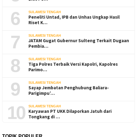
6
SULAWESI TENGAH
Peneliti Untad, IPB dan Unhas Ungkap Hasil
Riset K…
7
SULAWESI TENGAH
JATAM Gugat Gubernur Sulteng Terkait Dugaan
Pembia…
8
SULAWESI TENGAH
Tiga Polres Terbaik Versi Kapolri, Kapolres
Parimo…
9
SULAWESI TENGAH
Sayap Jembatan Penghubung Baliara-
Parigimpu’…
10
SULAWESI TENGAH
Karyawan PT UKK Dilaporkan Jatuh dari
Tongkang di …
TOPIK POPULER