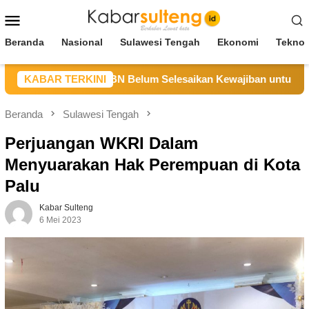
Loncat
Menu
ke
Mobile
konten
Beranda
Nasional
Sulawesi Tengah
Ekonomi
Teknol
ng Sebut CV BBN Belum Selesaikan Kewajiban untuk Kegiatan 
KABAR TERKINI
Beranda
Sulawesi Tengah
Perjuangan WKRI Dalam
Menyuarakan Hak Perempuan di Kota
Palu
Kabar Sulteng
6 Mei 2023