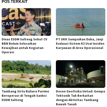
POS TERKAIT
Dinas ESDM Sulteng Sebut CV
PT UKK Sampaikan Duka, Janji
BBN Belum Selesaikan
Evaluasi Sistem K3 Usai Insiden
Kewajiban untuk Kegiatan
Karyawan di Area Operasional
Operasi
Tambang Sirtu Baliara Parimo
Dosen Geofisika Untad: Gempa
Beroperasi di Tengah Sanksi
Tektonik Tak Berkaitan
ESDM Sulteng
dengan Aktivitas Tambang
Bawah Tanah