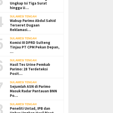
Ungkap Isi Tiga Surat
hingga U…
4
SULAWESI TENGAH
Wabup Parimo Abdul Sahid
Terseret Dugaan
Reklamasi…
5
SULAWESI TENGAH
Komisi III DPRD Sulteng
Tinjau PT CPM Pekan Depan,
…
6
SULAWESI TENGAH
Hasil Tes Urine Pemkab
Parimo: 28 Terdeteksi
Posit…
7
SULAWESI TENGAH
Sejumlah ASN di Parimo
Masuk Radar Pantauan BNN
Po…
8
SULAWESI TENGAH
Peneliti Untad, IPB dan
Unhas Ungkap Hasil Riset