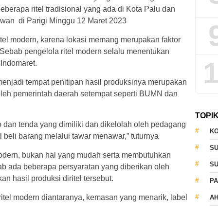
erapa ritel tradisional yang ada di Kota Palu dan
idwan di Parigi Minggu 12 Maret 2023
itel modern, karena lokasi memang merupakan faktor
Sebab pengelola ritel modern selalu menentukan
1
n Indomaret.
i menjadi tempat penitipan hasil produksinya merupakan
oleh pemerintah daerah setempat seperti BUMN dan
TOPI
 dan tenda yang dimiliki dan dikelolah oleh pedagang
KO
 beli barang melalui tawar menawar,” tuturnya
S
odern, bukan hal yang mudah serta membutuhkan
S
b ada beberapa persyaratan yang diberikan oleh
n hasil produksi diritel tersebut.
PA
ritel modern diantaranya, kemasan yang menarik, label
AH