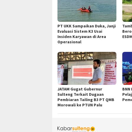
PT UKK Sampaikan Duka, Janji
Tamb
Evaluasi Sistem K3 Usai
Bero
Insiden Karyawan di Area
ESDM
Operasional
JATAM Gugat Gubernur
BNN 
Sulteng Terkait Dugaan
Pela
Pembiaran Tailing B3 PT QMB
Pemd
Morowali ke PTUN Palu