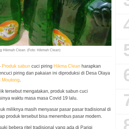
g Hikmah Clean. (Foto: Hikmah Clean)
–
Produk sabun
cuci piring
Hikma Clean
harapkan
cuci piring dan pakaian ini diproduksi di Desa Olaya
i Moutong
.
k tersebut mengatakan, produk sabun cuci
sinya waktu masa masa Covid 19 lalu.
duk miliknya masih menyasar pasar pasar tradisional di
rap produk tersebut bisa menembus pasar modern.
ki bebera ritel tradisional yang ada di Parigi