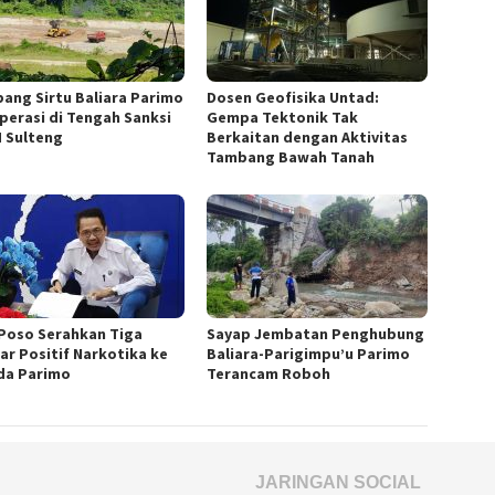
ang Sirtu Baliara Parimo
Dosen Geofisika Untad:
perasi di Tengah Sanksi
Gempa Tektonik Tak
 Sulteng
Berkaitan dengan Aktivitas
Tambang Bawah Tanah
Poso Serahkan Tiga
Sayap Jembatan Penghubung
jar Positif Narkotika ke
Baliara-Parigimpu’u Parimo
a Parimo
Terancam Roboh
JARINGAN SOCIAL