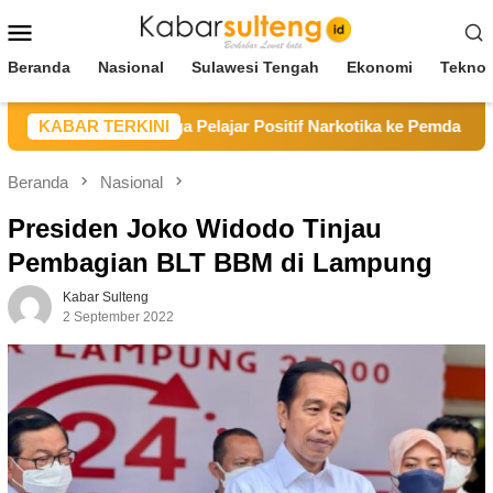
Loncat
Menu
ke
Mobile
konten
Beranda
Nasional
Sulawesi Tengah
Ekonomi
Teknol
so Serahkan Tiga Pelajar Positif Narkotika ke Pemda Parimo
KABAR TERKINI
Beranda
Nasional
Presiden Joko Widodo Tinjau
Pembagian BLT BBM di Lampung
Kabar Sulteng
2 September 2022