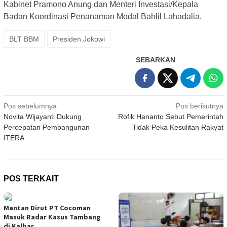
Kabinet Pramono Anung dan Menteri Investasi/Kepala
Badan Koordinasi Penanaman Modal Bahlil Lahadalia.
BLT BBM
Presiden Jokowi
SEBARKAN
Navigasi
Pos sebelumnya
Pos berikutnya
Novita Wijayanti Dukung
Rofik Hananto Sebut Pemerintah
pos
Percepatan Pembangunan
Tidak Peka Kesulitan Rakyat
ITERA
POS TERKAIT
Mantan Dirut PT Cocoman
Masuk Radar Kasus Tambang
di Kalbar