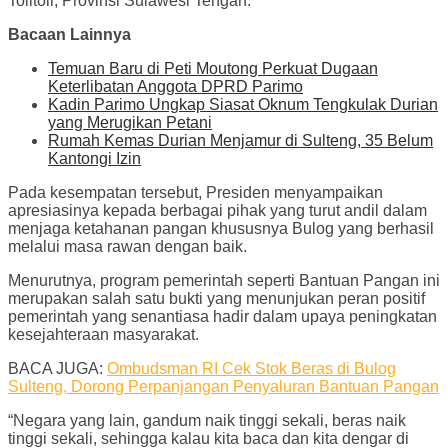
Tolitoli, Provinsi Sulawesi Tengah.
Bacaan Lainnya
Temuan Baru di Peti Moutong Perkuat Dugaan
Keterlibatan Anggota DPRD Parimo
Kadin Parimo Ungkap Siasat Oknum Tengkulak Durian
yang Merugikan Petani
Rumah Kemas Durian Menjamur di Sulteng, 35 Belum
Kantongi Izin
Pada kesempatan tersebut, Presiden menyampaikan
apresiasinya kepada berbagai pihak yang turut andil dalam
menjaga ketahanan pangan khususnya Bulog yang berhasil
melalui masa rawan dengan baik.
Menurutnya, program pemerintah seperti Bantuan Pangan ini
merupakan salah satu bukti yang menunjukan peran positif
pemerintah yang senantiasa hadir dalam upaya peningkatan
kesejahteraan masyarakat.
BACA JUGA:
Ombudsman RI Cek Stok Beras di Bulog
Sulteng, Dorong Perpanjangan Penyaluran Bantuan Pangan
“Negara yang lain, gandum naik tinggi sekali, beras naik
tinggi sekali, sehingga kalau kita baca dan kita dengar di