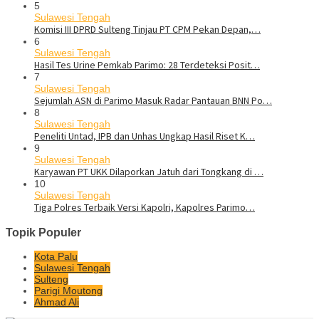
5
Sulawesi Tengah
Komisi III DPRD Sulteng Tinjau PT CPM Pekan Depan,…
6
Sulawesi Tengah
Hasil Tes Urine Pemkab Parimo: 28 Terdeteksi Posit…
7
Sulawesi Tengah
Sejumlah ASN di Parimo Masuk Radar Pantauan BNN Po…
8
Sulawesi Tengah
Peneliti Untad, IPB dan Unhas Ungkap Hasil Riset K…
9
Sulawesi Tengah
Karyawan PT UKK Dilaporkan Jatuh dari Tongkang di …
10
Sulawesi Tengah
Tiga Polres Terbaik Versi Kapolri, Kapolres Parimo…
Topik Populer
Kota Palu
Sulawesi Tengah
Sulteng
Parigi Moutong
Ahmad Ali