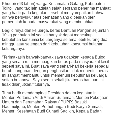
Khudoir (63 tahun) warga Kecamatan Galang, Kabupaten
Tolitoli yang tak lain adalah salah seorang penerima manfaat
yang hadir pada kegiatan tersebut menyampaikan bahwa
dirinya bersyukur atas perhatian yang diberikan oleh
pemerintah kepada masyarakat yang membutuhkan.
Bagi dirinya dan keluarga, beras Bantuan Pangan sejumlah
10 kg per bulan ini sedikit banyak dapat mencukupi
kebutuhan konsumsi keluarganya selama lebih kurang dua
minggu atau setengah dari kebutuhan konsumsi bulanan
keluarganya.
“Terimakasih banyak-banyak saya ucapkan kepada Bulog
yang secara rutin membagikan beras pada masyarakat kecil
seperti saya ini. Buat saya yang sehari-hari bekerja sebagai
buruh bangunan dengan penghasilan tidak menentu, beras
ini sangat membantu untuk memenuhi kebutuhan keluarga
setiap bulannya. Saya sedih sekali jika beras bantuan ini
tidak dilanjutkan.” tuturnya.
Turut hadir mendampingi Presiden dalam kegiatan ini,
Menteri Pertanian Andi Amran Sulaiman, Menteri Pekerjaan
Umum dan Perumahan Rakyat ( PUPR) Basuki
Hadimuljono, Menteri Perhubungan Budi Karya Sumadi,
Menteri Kesehatan Budi Gunadi Sadikin, Kepala Badan