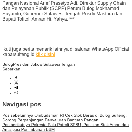
Pangan Nasional Arief Prasetyo Adi, Direktur Supply Chain
dan Pelayanan Publik (SCPP) Perum Bulog Mokhamad
Suyamto, Gubernur Sulawesi Tengah Rusdy Mastura dan
Bupati Tolitoli Amran Hi. Yahya. ***
Ikuti juga berita menarik lainnya di saluran WhatsApp Official
kabarsulteng.id
klik disini
Bulog
Presiden Jokowi
Sulawesi Tengah
Sebarkan
Navigasi pos
Pos sebelumnya
Ombudsman RI Cek Stok Beras di Bulog Sulteng,
Dorong Perpanjangan Penyaluran Bantuan Pangan
Pos berikutnya
Polresta Palu Patroli SPBU, Pastikan Stok Aman dan
Antisipasi Penimbunan BBM