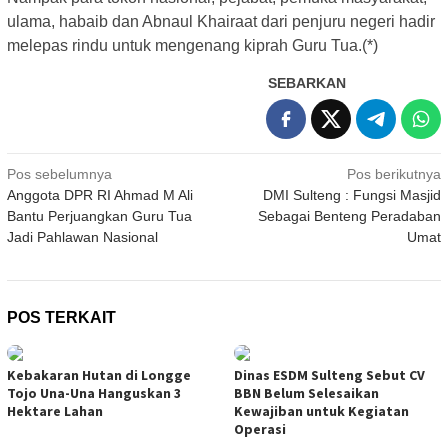
ulama, habaib dan Abnaul Khairaat dari penjuru negeri hadir
melepas rindu untuk mengenang kiprah Guru Tua.(*)
SEBARKAN
Navigasi
Pos sebelumnya
Pos berikutnya
Anggota DPR RI Ahmad M Ali
DMI Sulteng : Fungsi Masjid
pos
Bantu Perjuangkan Guru Tua
Sebagai Benteng Peradaban
Jadi Pahlawan Nasional
Umat
POS TERKAIT
Kebakaran Hutan di Longge
Dinas ESDM Sulteng Sebut CV
Tojo Una-Una Hanguskan 3
BBN Belum Selesaikan
Hektare Lahan
Kewajiban untuk Kegiatan
Operasi