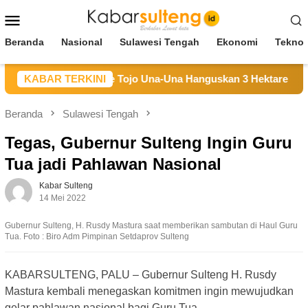
Loncat
Menu
ke
Mobile
konten
Beranda
Nasional
Sulawesi Tengah
Ekonomi
Teknol
an Hutan di Longge Tojo Una-Una Hanguskan 3 Hektare Lahan
KABAR TERKINI
Beranda
Sulawesi Tengah
Tegas, Gubernur Sulteng Ingin Guru
Tua jadi Pahlawan Nasional
Kabar Sulteng
14 Mei 2022
Gubernur Sulteng, H. Rusdy Mastura saat memberikan sambutan di Haul Guru
Tua. Foto : Biro Adm Pimpinan Setdaprov Sulteng
KABARSULTENG, PALU – Gubernur Sulteng H. Rusdy
Mastura kembali menegaskan komitmen ingin mewujudkan
gelar pahlawan nasional bagi Guru Tua.