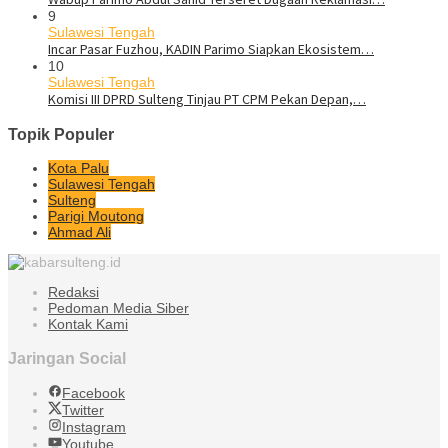
9
Sulawesi Tengah
Incar Pasar Fuzhou, KADIN Parimo Siapkan Ekosistem…
10
Sulawesi Tengah
Komisi III DPRD Sulteng Tinjau PT CPM Pekan Depan,…
Topik Populer
Kota Palu
Sulawesi Tengah
Sulteng
Parigi Moutong
Ahmad Ali
Redaksi
Pedoman Media Siber
Kontak Kami
Jaringan Social
Facebook
Twitter
Instagram
Youtube