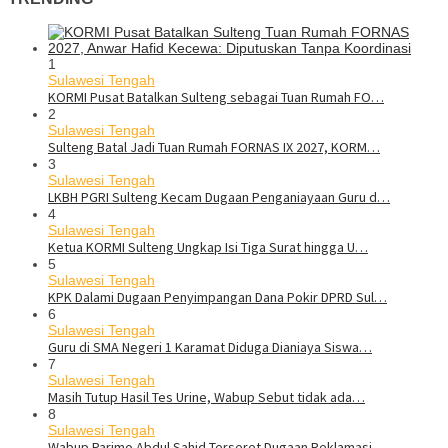
1
Sulawesi Tengah
KORMI Pusat Batalkan Sulteng sebagai Tuan Rumah FO…
2
Sulawesi Tengah
Sulteng Batal Jadi Tuan Rumah FORNAS IX 2027, KORM…
3
Sulawesi Tengah
LKBH PGRI Sulteng Kecam Dugaan Penganiayaan Guru d…
4
Sulawesi Tengah
Ketua KORMI Sulteng Ungkap Isi Tiga Surat hingga U…
5
Sulawesi Tengah
KPK Dalami Dugaan Penyimpangan Dana Pokir DPRD Sul…
6
Sulawesi Tengah
Guru di SMA Negeri 1 Karamat Diduga Dianiaya Siswa…
7
Sulawesi Tengah
Masih Tutup Hasil Tes Urine, Wabup Sebut tidak ada…
8
Sulawesi Tengah
Wabup Parimo Abdul Sahid Terseret Dugaan Reklamasi…