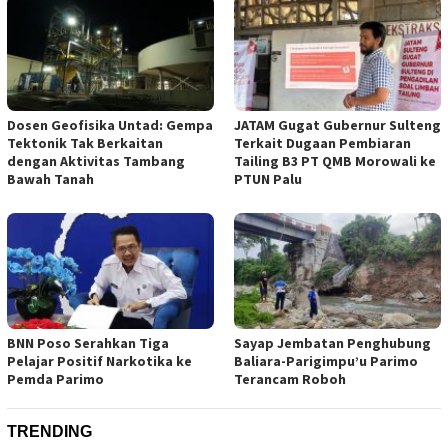
Dosen Geofisika Untad: Gempa
JATAM Gugat Gubernur Sulteng
Tektonik Tak Berkaitan
Terkait Dugaan Pembiaran
dengan Aktivitas Tambang
Tailing B3 PT QMB Morowali ke
Bawah Tanah
PTUN Palu
BNN Poso Serahkan Tiga
Sayap Jembatan Penghubung
Pelajar Positif Narkotika ke
Baliara-Parigimpu’u Parimo
Pemda Parimo
Terancam Roboh
TRENDING