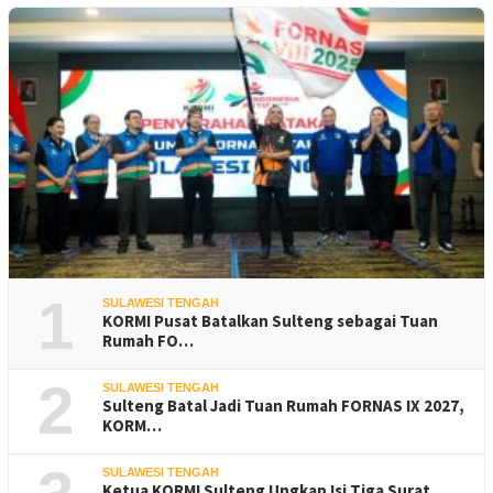
1
SULAWESI TENGAH
KORMI Pusat Batalkan Sulteng sebagai Tuan
Rumah FO…
2
SULAWESI TENGAH
Sulteng Batal Jadi Tuan Rumah FORNAS IX 2027,
KORM…
SULAWESI TENGAH
Ketua KORMI Sulteng Ungkap Isi Tiga Surat