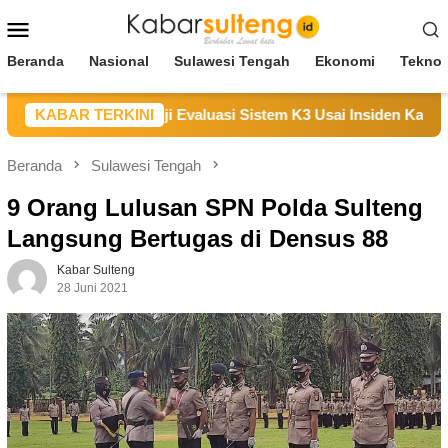
Loncat
Menu
ke
Mobile
konten
Beranda
Nasional
Sulawesi Tengah
Ekonomi
Teknol
ikan Duka, Janji Evaluasi Sistem K3 Usai Insiden Karyawan di
KABAR TERKINI
Beranda
Sulawesi Tengah
9 Orang Lulusan SPN Polda Sulteng
Langsung Bertugas di Densus 88
Kabar Sulteng
28 Juni 2021