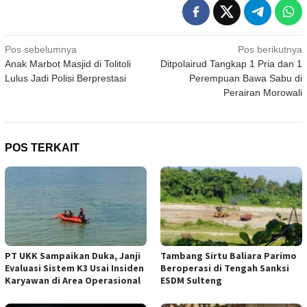
Navigasi
Pos sebelumnya
Pos berikutnya
Anak Marbot Masjid di Tolitoli
Ditpolairud Tangkap 1 Pria dan 1
pos
Lulus Jadi Polisi Berprestasi
Perempuan Bawa Sabu di
Perairan Morowali
POS TERKAIT
PT UKK Sampaikan Duka, Janji
Tambang Sirtu Baliara Parimo
Evaluasi Sistem K3 Usai Insiden
Beroperasi di Tengah Sanksi
Karyawan di Area Operasional
ESDM Sulteng