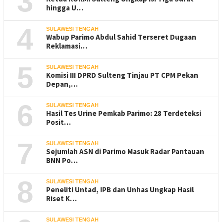
3
hingga U…
4
SULAWESI TENGAH
Wabup Parimo Abdul Sahid Terseret Dugaan
Reklamasi…
5
SULAWESI TENGAH
Komisi III DPRD Sulteng Tinjau PT CPM Pekan
Depan,…
6
SULAWESI TENGAH
Hasil Tes Urine Pemkab Parimo: 28 Terdeteksi
Posit…
7
SULAWESI TENGAH
Sejumlah ASN di Parimo Masuk Radar Pantauan
BNN Po…
8
SULAWESI TENGAH
Peneliti Untad, IPB dan Unhas Ungkap Hasil
Riset K…
SULAWESI TENGAH