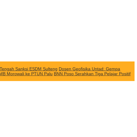
i Tengah Sanksi ESDM Sulteng
Dosen Geofisika Untad: Gempa
QMB Morowali ke PTUN Palu
BNN Poso Serahkan Tiga Pelajar Positif