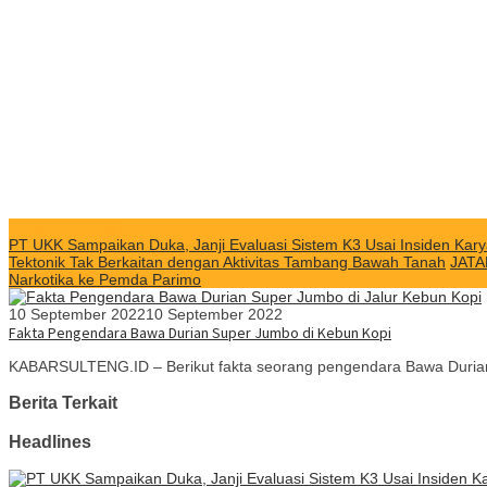
KABAR TERKINI
PT UKK Sampaikan Duka, Janji Evaluasi Sistem K3 Usai Insiden Kary
Tektonik Tak Berkaitan dengan Aktivitas Tambang Bawah Tanah
JATA
Narkotika ke Pemda Parimo
10 September 2022
10 September 2022
Fakta Pengendara Bawa Durian Super Jumbo di Kebun Kopi
KABARSULTENG.ID – Berikut fakta seorang pengendara Bawa Durian 
Berita Terkait
Headlines