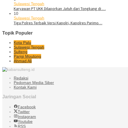
Sulawesi Tengah
Karyawan PT UKK Dilaporkan Jatuh dari Tongkang di …
10
Sulawesi Tengah
Tiga Polres Terbaik Versi Kapolri, Kapolres Parimo…
Topik Populer
Kota Palu
Sulawesi Tengah
Sulteng
Parigi Moutong
Ahmad Ali
Redaksi
Pedoman Media Siber
Kontak Kami
Jaringan Social
Facebook
Twitter
Instagram
Youtube
RSS