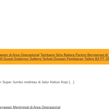
awan di Area Operasional
Tambang Sirtu Baliara Parimo Beroperasi d
M Gugat Gubernur Sulteng Terkait Dugaan Pembiaran Tailing B3 PT 
Super Jumbo melintas di Jalur Kebun Kopi […]