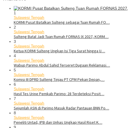
1
Sulawesi Tengah
KORMI Pusat Batalkan Sulteng sebagai Tuan Rumah FO…
2
Sulawesi Tengah
Sulteng Batal Jadi Tuan Rumah FORNAS IX 2027, KORM…
3
Sulawesi Tengah
Ketua KORMI Sulteng Ungkap Isi Tiga Surat hingga U…
4
Sulawesi Tengah
Wabup Parimo Abdul Sahid Terseret Dugaan Reklamasi…
5
Sulawesi Tengah
Komisi III DPRD Sulteng Tinjau PT CPM Pekan Depan,…
6
Sulawesi Tengah
Hasil Tes Urine Pemkab Parimo: 28 Terdeteksi Posit…
7
Sulawesi Tengah
Sejumlah ASN di Parimo Masuk Radar Pantauan BNN Po…
8
Sulawesi Tengah
Peneliti Untad, IPB dan Unhas Ungkap Hasil Riset K…
9