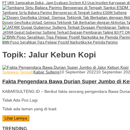
PT UKK Sampaikan Duka, Janji Evaluasi Sistem K3 Usai Insiden Karyawan d
Tambang Sirtu Baliara Parimo Beroperasi di Tengah Sanksi ESDM Sulteng
Dosen Geofisika Untad: Gempa Tektonik Tak Berkaitan dengan Aktivitas 
JATAM Gugat Gubernur Sulteng Terkait Dugaan Pembiaran Tailing B3 PT Q
BNN Poso Serahkan Tiga Pelajar Positif Narkotika ke Pemda Parimo
Topik:
Jalur Kebun Kopi
Sulawesi Tengah
Kabar Sulteng
10 September 2022
10 September 20
Fakta Pengendara Bawa Durian Super Jumbo di Ke
KABARSULTENG.ID – Berikut fakta seorang pengendara Bawa Durian 
Tidak Ada Pos Lagi.
Tidak ada laman yang di load.
Lihat Lainnya
TRENDING