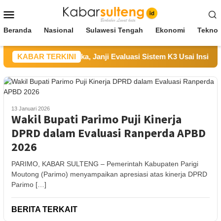
Loncat
Menu
ke
Mobile
konten
Beranda
Nasional
Sulawesi Tengah
Ekonomi
Teknol
T UKK Sampaikan Duka, Janji Evaluasi Sistem K3 Usai Insiden K
KABAR TERKINI
13 Januari 2026
Wakil Bupati Parimo Puji Kinerja
DPRD dalam Evaluasi Ranperda APBD
2026
PARIMO, KABAR SULTENG – Pemerintah Kabupaten Parigi
Moutong (Parimo) menyampaikan apresiasi atas kinerja DPRD
Parimo […]
BERITA TERKAIT