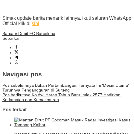
Simak update berita menarik lainnya, ikuti saluran WhatsApp
Official klik di
sini
Barca
bri
Debit FC Barcelona
Sebarkan
Navigasi pos
Pos sebelumnya
Bukan Pertambangan, Ternyata Ini ‘Mesin Utama’
Turunnya Pengangguran di Sulteng
Pos berikutnya
Ko Awi Harap Tahun Baru Imlek 2577 Hadirkan
Kedamaian dan Kemakmuran
Pos terkait
Mantan Dirut PT Cocoman Masuk Radar Kasus Tambang di Kalbar