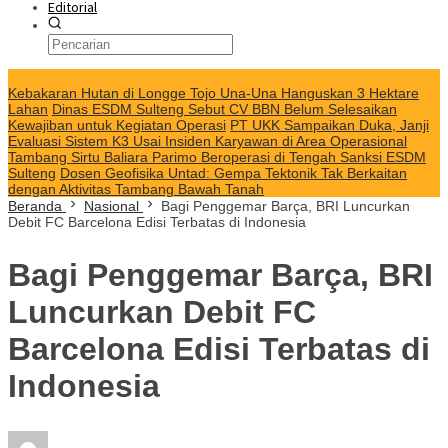
Editorial
KABAR TERKINI
Kebakaran Hutan di Longge Tojo Una-Una Hanguskan 3 Hektare
Lahan
Dinas ESDM Sulteng Sebut CV BBN Belum Selesaikan
Kewajiban untuk Kegiatan Operasi
PT UKK Sampaikan Duka, Janji
Evaluasi Sistem K3 Usai Insiden Karyawan di Area Operasional
Tambang Sirtu Baliara Parimo Beroperasi di Tengah Sanksi ESDM
Sulteng
Dosen Geofisika Untad: Gempa Tektonik Tak Berkaitan
dengan Aktivitas Tambang Bawah Tanah
Beranda
Nasional
Bagi Penggemar Barça, BRI Luncurkan
Debit FC Barcelona Edisi Terbatas di Indonesia
Bagi Penggemar Barça, BRI
Luncurkan Debit FC
Barcelona Edisi Terbatas di
Indonesia