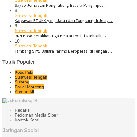
Sulawesi Tengah
Sayap Jembatan Penghubung Baliara-Parigimpu’…
8
Sulawesi Tengah
Karyawan PT UKK yang Jatuh dari Tongkang di Jetty …
9
Sulawesi Tengah
BNN Poso Serahkan Tiga Pelajar Positif Narkotika k…
10
Sulawesi Tengah
Tambang Sirtu Baliara Parimo Beroperasi di Tengah …
Topik Populer
Kota Palu
Sulawesi Tengah
Sulteng
Parigi Moutong
Ahmad Ali
Redaksi
Pedoman Media Siber
Kontak Kami
Jaringan Social