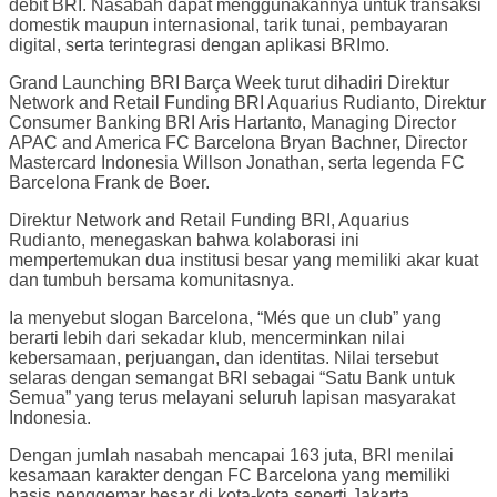
debit BRI. Nasabah dapat menggunakannya untuk transaksi
domestik maupun internasional, tarik tunai, pembayaran
digital, serta terintegrasi dengan aplikasi BRImo.
Grand Launching BRI Barça Week turut dihadiri Direktur
Network and Retail Funding BRI Aquarius Rudianto, Direktur
Consumer Banking BRI Aris Hartanto, Managing Director
APAC and America FC Barcelona Bryan Bachner, Director
Mastercard Indonesia Willson Jonathan, serta legenda FC
Barcelona Frank de Boer.
Direktur Network and Retail Funding BRI, Aquarius
Rudianto, menegaskan bahwa kolaborasi ini
mempertemukan dua institusi besar yang memiliki akar kuat
dan tumbuh bersama komunitasnya.
Ia menyebut slogan Barcelona, “Més que un club” yang
berarti lebih dari sekadar klub, mencerminkan nilai
kebersamaan, perjuangan, dan identitas. Nilai tersebut
selaras dengan semangat BRI sebagai “Satu Bank untuk
Semua” yang terus melayani seluruh lapisan masyarakat
Indonesia.
Dengan jumlah nasabah mencapai 163 juta, BRI menilai
kesamaan karakter dengan FC Barcelona yang memiliki
basis penggemar besar di kota-kota seperti Jakarta,