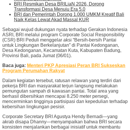
BRI Resmikan Desa BRILiaN 2026, Dorong
Transformasi Desa Menuju Era 5.0
BRI dan Pemerintah Dorong 1.000 UMKM Kreatif Bali
Naik Kelas Lewat Akad Massal KUR
Sebagai wujud dukungan nyata terhadap Gerakan Indonesia
ASRI, BRI melalui program Corporate Social Responsibility
(CSR) BRI Peduli menggelar aksi “Bersih-bersih Pantai
untuk Lingkungan Berkelanjutan” di Pantai Kedonganan,
Desa Kedonganan, Kecamatan Kuta, Kabupaten Badung,
Provinsi Bali, pada Jumat (06/01).
Baca juga:
Menteri PKP Apresiasi Peran BRI Sukseskan
Program Perumahan Rakyat
Dalam kegiatan tersebut, ratusan relawan yang terdiri dari
pekerja BRI dan masyarakat terjun langsung melakukan
pemungutan sampah di kawasan pantai. Total area yang
berhasil dibersihkan mencapai 8.250 meter persegi,
mencerminkan tingginya partisipasi dan kepedulian terhadap
kebersihan lingkungan pesisir.
Corporate Secretary BRI Agustya Hendy Bernadi—yang
akrab disapa Dhanny—menyampaikan bahwa BRI secara
konsisten menjalankan berbagai inisiatif untuk membantu