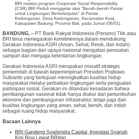
BRI melalui program Corporate Social Responsibility
(CSR) BRI Peduli menggelar aksi “Bersih-bersih Pantai
untuk Lingkungan Berkelanjutan” di Pantai
Kedonganan, Desa Kedonganan, Kecamatan Kuta,
Kabupaten Badung, Provinsi Bali, pada Jumat (06/01).
BANDUNG, –
PT Bank Rakyat Indonesia (Persero) Tbk atau
BRI terus menegaskan komitmennya dalam mendukung
Gerakan Indonesia ASRI (Aman, Sehat, Resik, dan Indah)
sebagai bagian dari upaya nasional mengatasi persoalan
sampah dan menjaga kelestarian lingkungan.
Gerakan Indonesia ASRI merupakan inisiatif strategis
pemerintah di bawah kepemimpinan Presiden Prabowo
Subianto yang bertujuan meningkatkan kualitas hidup
masyarakat melalui perbaikan lingkungan serta penguatan
partisipasi sosial. Gerakan ini dilandasi kesadaran bahwa
pembangunan nasional tidak hanya diukur dari pertumbuhan
ekonomi dan pembangunan infrastruktur, tetapi juga dari
kualitas lingkungan yang aman, sehat, bersih, dan indah
sebagai ruang hidup masyarakat.
Bacaan Lainnya
BRI Gandeng Syailendra Capital, Investasi Syariah
Kini Bisa Lewat BRImo