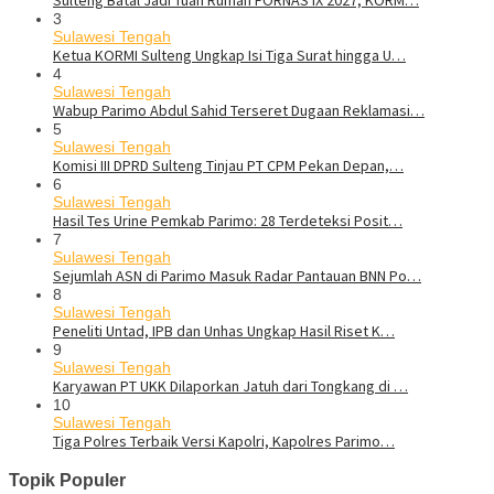
Sulteng Batal Jadi Tuan Rumah FORNAS IX 2027, KORM…
3
Sulawesi Tengah
Ketua KORMI Sulteng Ungkap Isi Tiga Surat hingga U…
4
Sulawesi Tengah
Wabup Parimo Abdul Sahid Terseret Dugaan Reklamasi…
5
Sulawesi Tengah
Komisi III DPRD Sulteng Tinjau PT CPM Pekan Depan,…
6
Sulawesi Tengah
Hasil Tes Urine Pemkab Parimo: 28 Terdeteksi Posit…
7
Sulawesi Tengah
Sejumlah ASN di Parimo Masuk Radar Pantauan BNN Po…
8
Sulawesi Tengah
Peneliti Untad, IPB dan Unhas Ungkap Hasil Riset K…
9
Sulawesi Tengah
Karyawan PT UKK Dilaporkan Jatuh dari Tongkang di …
10
Sulawesi Tengah
Tiga Polres Terbaik Versi Kapolri, Kapolres Parimo…
Topik Populer