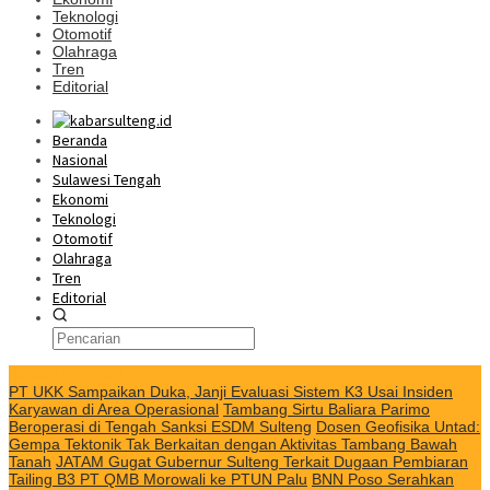
Teknologi
Otomotif
Olahraga
Tren
Editorial
Beranda
Nasional
Sulawesi Tengah
Ekonomi
Teknologi
Otomotif
Olahraga
Tren
Editorial
KABAR TERKINI
PT UKK Sampaikan Duka, Janji Evaluasi Sistem K3 Usai Insiden
Karyawan di Area Operasional
Tambang Sirtu Baliara Parimo
Beroperasi di Tengah Sanksi ESDM Sulteng
Dosen Geofisika Untad:
Gempa Tektonik Tak Berkaitan dengan Aktivitas Tambang Bawah
Tanah
JATAM Gugat Gubernur Sulteng Terkait Dugaan Pembiaran
Tailing B3 PT QMB Morowali ke PTUN Palu
BNN Poso Serahkan