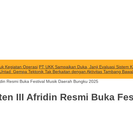
uk Kegiatan Operasi
PT UKK Sampaikan Duka, Janji Evaluasi Sistem K
 Untad: Gempa Tektonik Tak Berkaitan dengan Aktivitas Tambang Baw
Afridin Resmi Buka Festival Musik Daerah Bungku 2025
sten III Afridin Resmi Buka F