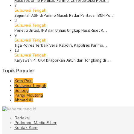
Hasil Tes Urine Pemkab Parimo: 28 Terdeteksi Posit…
7
Sulawesi Tengah
Sejumlah ASN di Parimo Masuk Radar Pantauan BNN Po…
8
Sulawesi Tengah
Peneliti Untad, IPB dan Unhas Ungkap Hasil Riset K…
9
Sulawesi Tengah
Tiga Polres Terbaik Versi Kapolri, Kapolres Parimo…
10
Sulawesi Tengah
Karyawan PT UKK Dilaporkan Jatuh dari Tongkang di …
Topik Populer
Kota Palu
Sulawesi Tengah
Sulteng
Parigi Moutong
Ahmad Ali
Redaksi
Pedoman Media Siber
Kontak Kami