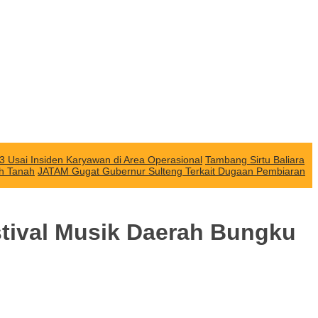
3 Usai Insiden Karyawan di Area Operasional
Tambang Sirtu Baliara
ah Tanah
JATAM Gugat Gubernur Sulteng Terkait Dugaan Pembiaran
estival Musik Daerah Bungku