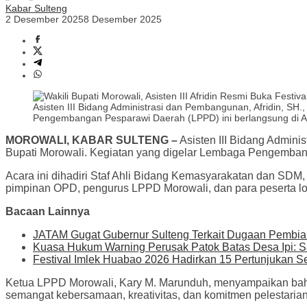
Kabar Sulteng
2 Desember 2025
8 Desember 2025
Asisten III Bidang Administrasi dan Pembangunan, Afridin, S
Pengembangan Pesparawi Daerah (LPPD) ini berlangsung di Au
MOROWALI, KABAR SULTENG –
Asisten III Bidang Admini
Bupati Morowali. Kegiatan yang digelar Lembaga Pengembang
Acara ini dihadiri Staf Ahli Bidang Kemasyarakatan dan SDM
pimpinan OPD, pengurus LPPD Morowali, dan para peserta l
Bacaan Lainnya
JATAM Gugat Gubernur Sulteng Terkait Dugaan Pembia
Kuasa Hukum Warning Perusak Patok Batas Desa Ipi: S
Festival Imlek Huabao 2026 Hadirkan 15 Pertunjukan S
Ketua LPPD Morowali, Kary M. Marunduh, menyampaikan bah
semangat kebersamaan, kreativitas, dan komitmen pelestari