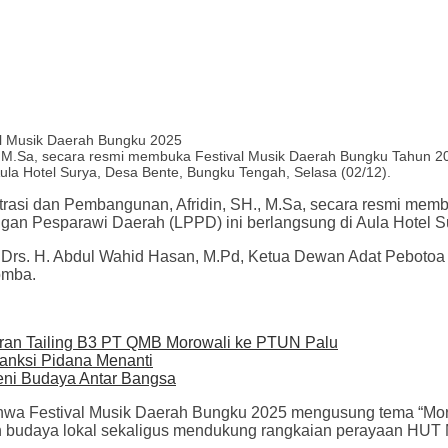
H., M.Sa, secara resmi membuka Festival Musik Daerah Bungku Tahun 2
la Hotel Surya, Desa Bente, Bungku Tengah, Selasa (02/12).
strasi dan Pembangunan, Afridin, SH., M.Sa, secara resmi me
an Pesparawi Daerah (LPPD) ini berlangsung di Aula Hotel Su
, Drs. H. Abdul Wahid Hasan, M.Pd, Ketua Dewan Adat Pebotoa
omba.
ran Tailing B3 PT QMB Morowali ke PTUN Palu
anksi Pidana Menanti
eni Budaya Antar Bangsa
wa Festival Musik Daerah Bungku 2025 mengusung tema “Moro
an budaya lokal sekaligus mendukung rangkaian perayaan HUT 