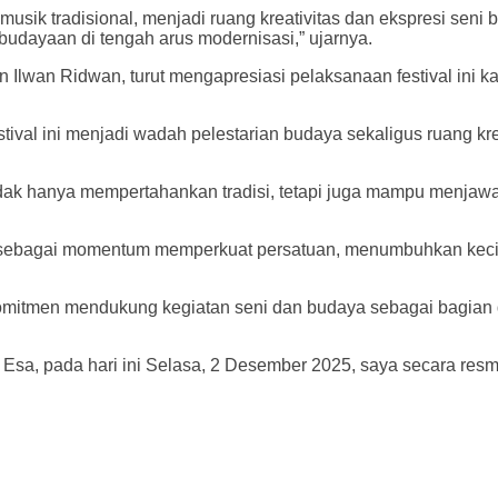
 musik tradisional, menjadi ruang kreativitas dan ekspresi sen
budayaan di tengah arus modernisasi,” ujarnya.
 Ilwan Ridwan, turut mengapresiasi pelaksanaan festival ini 
stival ini menjadi wadah pelestarian budaya sekaligus ruang 
tidak hanya mempertahankan tradisi, tetapi juga mampu menja
 ini sebagai momentum memperkuat persatuan, menumbuhkan keci
tmen mendukung kegiatan seni dan budaya sebagai bagian dar
sa, pada hari ini Selasa, 2 Desember 2025, saya secara res