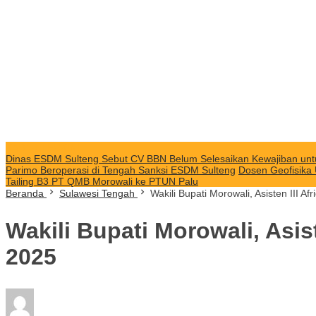
KABAR TERKINI
Dinas ESDM Sulteng Sebut CV BBN Belum Selesaikan Kewajiban unt
Parimo Beroperasi di Tengah Sanksi ESDM Sulteng
Dosen Geofisika
Tailing B3 PT QMB Morowali ke PTUN Palu
Beranda
Sulawesi Tengah
Wakili Bupati Morowali, Asisten III 
Wakili Bupati Morowali, Asi
2025