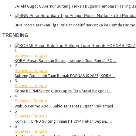
JATAM Gugat Gubernur Sulteng Terkait Dugaan Pembiaran Tailing B
BNN Poso Serahkan Tiga Pelajar Positif Narkotika ke Pemda Parimo
TRENDING
1
Sulawesi Tengah
KORMI Pusat Batalkan Sulteng sebagai Tuan Rumah FO…
2
Sulawesi Tengah
Sulteng Batal Jadi Tuan Rumah FORNAS IX 2027, KORM…
3
Sulawesi Tengah
Ketua KORMI Sulteng Ungkap Isi Tiga Surat hingga U…
4
Sulawesi Tengah
Wabup Parimo Abdul Sahid Terseret Dugaan Reklamasi…
5
Sulawesi Tengah
Komisi III DPRD Sulteng Tinjau PT CPM Pekan Depan,…
6
Sulawesi Tengah