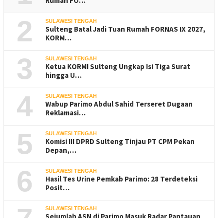
Rumah FO…
2
SULAWESI TENGAH
Sulteng Batal Jadi Tuan Rumah FORNAS IX 2027,
KORM…
3
SULAWESI TENGAH
Ketua KORMI Sulteng Ungkap Isi Tiga Surat
hingga U…
4
SULAWESI TENGAH
Wabup Parimo Abdul Sahid Terseret Dugaan
Reklamasi…
5
SULAWESI TENGAH
Komisi III DPRD Sulteng Tinjau PT CPM Pekan
Depan,…
6
SULAWESI TENGAH
Hasil Tes Urine Pemkab Parimo: 28 Terdeteksi
Posit…
SULAWESI TENGAH
Sejumlah ASN di Parimo Masuk Radar Pantauan