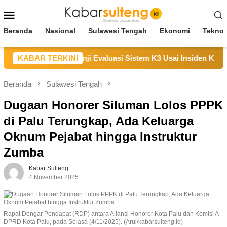
Loncat
Menu
ke
Mobile
konten
Beranda
Nasional
Sulawesi Tengah
Ekonomi
Teknol
paikan Duka, Janji Evaluasi Sistem K3 Usai Insiden Karyawan 
KABAR TERKINI
Beranda
Sulawesi Tengah
Dugaan Honorer Siluman Lolos PPPK
di Palu Terungkap, Ada Keluarga
Oknum Pejabat hingga Instruktur
Zumba
Kabar Sulteng
4 November 2025
Rapat Dengar Pendapat (RDP) antara Aliansi Honorer Kota Palu dan Komisi A
DPRD Kota Palu, pada Selasa (4/11/2025). (Arul/kabarsulteng.id)