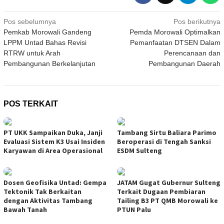
Navigasi
Pos sebelumnya
Pos berikutnya
Pemkab Morowali Gandeng
Pemda Morowali Optimalkan
pos
LPPM Untad Bahas Revisi
Pemanfaatan DTSEN Dalam
RTRW untuk Arah
Perencanaan dan
Pembangunan Berkelanjutan
Pembangunan Daerah
POS TERKAIT
PT UKK Sampaikan Duka, Janji
Tambang Sirtu Baliara Parimo
Evaluasi Sistem K3 Usai Insiden
Beroperasi di Tengah Sanksi
Karyawan di Area Operasional
ESDM Sulteng
Dosen Geofisika Untad: Gempa
JATAM Gugat Gubernur Sulteng
Tektonik Tak Berkaitan
Terkait Dugaan Pembiaran
dengan Aktivitas Tambang
Tailing B3 PT QMB Morowali ke
Bawah Tanah
PTUN Palu