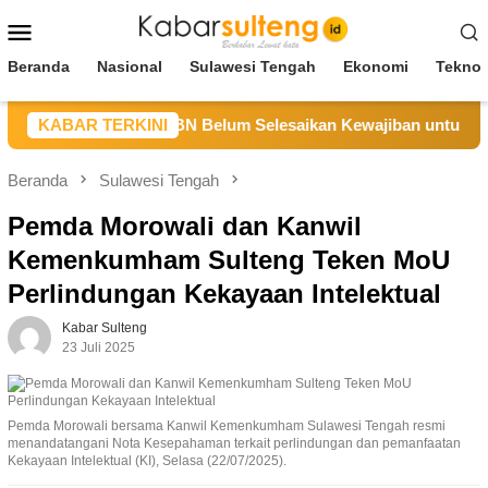
Loncat
Menu
ke
Mobile
konten
Beranda
Nasional
Sulawesi Tengah
Ekonomi
Teknol
ng Sebut CV BBN Belum Selesaikan Kewajiban untuk Kegiatan
KABAR TERKINI
Beranda
Sulawesi Tengah
Pemda Morowali dan Kanwil
Kemenkumham Sulteng Teken MoU
Perlindungan Kekayaan Intelektual
Kabar Sulteng
23 Juli 2025
Pemda Morowali bersama Kanwil Kemenkumham Sulawesi Tengah resmi
menandatangani Nota Kesepahaman terkait perlindungan dan pemanfaatan
Kekayaan Intelektual (KI), Selasa (22/07/2025).