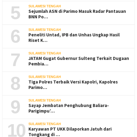
5
SULAWESI TENGAH
Sejumlah ASN di Parimo Masuk Radar Pantauan
BNN Po…
6
SULAWESI TENGAH
Peneliti Untad, IPB dan Unhas Ungkap Hasil
Riset K…
7
SULAWESI TENGAH
JATAM Gugat Gubernur Sulteng Terkait Dugaan
Pembia…
8
SULAWESI TENGAH
Tiga Polres Terbaik Versi Kapolri, Kapolres
Parimo…
9
SULAWESI TENGAH
Sayap Jembatan Penghubung Baliara-
Parigimpu’…
10
SULAWESI TENGAH
Karyawan PT UKK Dilaporkan Jatuh dari
Tongkang di …