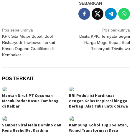
SEBARKAN
Navigasi
Pos sebelumnya
Pos berikutnya
KPK Sita Motor Bupati Buol
Disita KPK, Ternyata Segini
pos
Risharyudi Triwibowo Terkait
Harga Moge Bupati Buol
Kasus Dugaan Gratifikasi di
Risharyudi Triwibowo
Kemnaker
POS TERKAIT
Mantan Dirut PT Cocoman
BRI Peduli isi Hardiknas
Masuk Radar Kasus Tambang
dengan Kelas Inspirasi hingga
di Kalbar
Berbagi Alat Tulis untuk Siswa
Sempat Viral Main Domino dan
Kampung Koboi Tugu Selatan,
Kena Reshuffle, Karding
Wujud Transformasi Desa