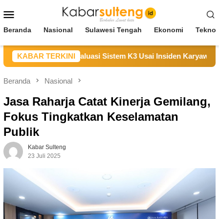
Loncat
Menu
ke
Mobile
konten
Beranda
Nasional
Sulawesi Tengah
Ekonomi
Teknol
Duka, Janji Evaluasi Sistem K3 Usai Insiden Karyawan di Area 
KABAR TERKINI
Beranda
Nasional
Jasa Raharja Catat Kinerja Gemilang,
Fokus Tingkatkan Keselamatan
Publik
Kabar Sulteng
23 Juli 2025