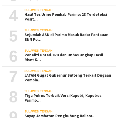
4
SULAWESI TENGAH
Hasil Tes Urine Pemkab Parimo: 28 Terdeteksi
Posit…
5
SULAWESI TENGAH
Sejumlah ASN di Parimo Masuk Radar Pantauan
BNN Po…
6
SULAWESI TENGAH
Peneliti Untad, IPB dan Unhas Ungkap Hasil
Riset K…
7
SULAWESI TENGAH
JATAM Gugat Gubernur Sulteng Terkait Dugaan
Pembia…
8
SULAWESI TENGAH
Tiga Polres Terbaik Versi Kapolri, Kapolres
Parimo…
9
SULAWESI TENGAH
Sayap Jembatan Penghubung Baliara-