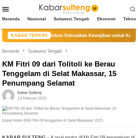
Loncat
Menu
ke
Mobile
konten
Beranda
Nasional
Sulawesi Tengah
Ekonomi
Teknol
g Sebut CV BBN Belum Selesaikan Kewajiban untuk Kegiatan O
KABAR TERKINI
Beranda
Sulawesi Tengah
KM Fitri 09 dari Tolitoli ke Berau
Tenggelam di Selat Makassar, 15
Penumpang Selamat
Kabar Sulteng
13 Februari 2025
Kapal motor (KM) Fitri 09 tenggelam di Selat Makassar. (IST)
KABAR SULTENG –
Kapal motor (KM) Fitri 09 tenggelam di