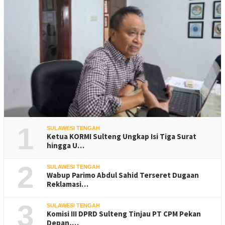
1
SULAWESI TENGAH
Ketua KORMI Sulteng Ungkap Isi Tiga Surat
hingga U…
2
SULAWESI TENGAH
Wabup Parimo Abdul Sahid Terseret Dugaan
Reklamasi…
3
SULAWESI TENGAH
Komisi III DPRD Sulteng Tinjau PT CPM Pekan
Depan,…