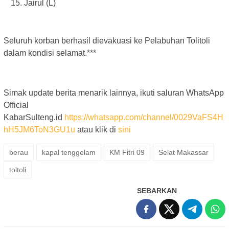
Jairul (L)
Seluruh korban berhasil dievakuasi ke Pelabuhan Tolitoli
dalam kondisi selamat.***
Simak update berita menarik lainnya, ikuti saluran WhatsApp
Official
KabarSulteng.id
https://whatsapp.com/channel/0029VaFS4H
hH5JM6ToN3GU1u
atau klik di
sini
berau
kapal tenggelam
KM Fitri 09
Selat Makassar
toltoli
SEBARKAN