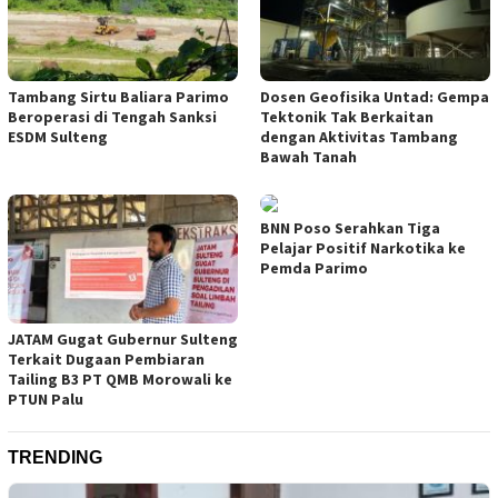
Tambang Sirtu Baliara Parimo
Dosen Geofisika Untad: Gempa
Beroperasi di Tengah Sanksi
Tektonik Tak Berkaitan
ESDM Sulteng
dengan Aktivitas Tambang
Bawah Tanah
BNN Poso Serahkan Tiga
Pelajar Positif Narkotika ke
Pemda Parimo
JATAM Gugat Gubernur Sulteng
Terkait Dugaan Pembiaran
Tailing B3 PT QMB Morowali ke
PTUN Palu
TRENDING