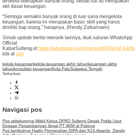
tersebut diterapkan banyak orang, sebab hal itu merupakan
skil dasar keuangan.
“Semoga semakin banyak orang di luar sana mengelola
keuangan, karena ini merupakan basic skill yang harus
dimiliki tiap orang,” harapnya. (Rendy Zulkarnaen)
Simak update berita menarik lainnya, ikuti saluran WhatsApp
Official
KabarSulteng.id
https://whatsapp.com/channel/0029VaFS
klik di
sini
kelola keuangan
kelola keuangan akhir tahun
keuangan akhir
tahun
konsultan keuangan
Kota Palu
Sulawesi Tengah
Sebarkan
Navigasi pos
Pos sebelumnya
Wakil Ketua DPRD Sulteng Desak Polda Usut
Dugaan Penambangan Ilegal PT AKM di Poboya
Pos berikutnya
Hadiri Penyerahan DIPA dan K1S Awards, Dandy