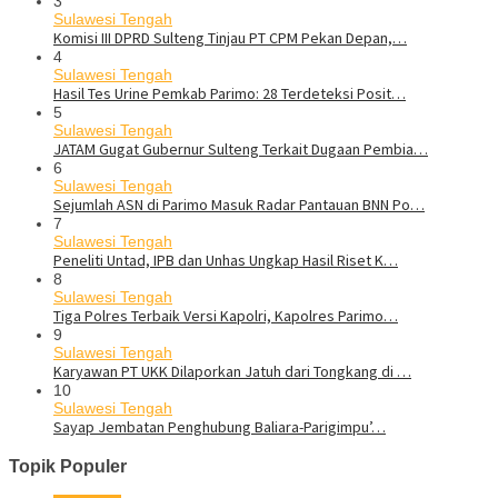
3
Sulawesi Tengah
Komisi III DPRD Sulteng Tinjau PT CPM Pekan Depan,…
4
Sulawesi Tengah
Hasil Tes Urine Pemkab Parimo: 28 Terdeteksi Posit…
5
Sulawesi Tengah
JATAM Gugat Gubernur Sulteng Terkait Dugaan Pembia…
6
Sulawesi Tengah
Sejumlah ASN di Parimo Masuk Radar Pantauan BNN Po…
7
Sulawesi Tengah
Peneliti Untad, IPB dan Unhas Ungkap Hasil Riset K…
8
Sulawesi Tengah
Tiga Polres Terbaik Versi Kapolri, Kapolres Parimo…
9
Sulawesi Tengah
Karyawan PT UKK Dilaporkan Jatuh dari Tongkang di …
10
Sulawesi Tengah
Sayap Jembatan Penghubung Baliara-Parigimpu’…
Topik Populer