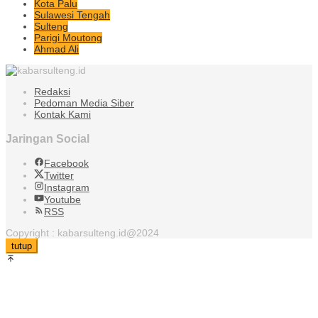
Kota Palu
Sulawesi Tengah
Sulteng
Parigi Moutong
Ahmad Ali
Redaksi
Pedoman Media Siber
Kontak Kami
Jaringan Social
Facebook
Twitter
Instagram
Youtube
RSS
Copyright : kabarsulteng.id@2024
tutup