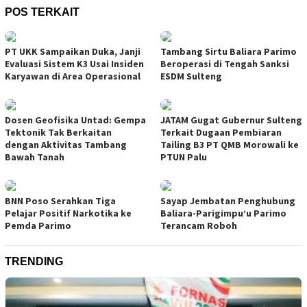
POS TERKAIT
PT UKK Sampaikan Duka, Janji
Tambang Sirtu Baliara Parimo
Evaluasi Sistem K3 Usai Insiden
Beroperasi di Tengah Sanksi
Karyawan di Area Operasional
ESDM Sulteng
Dosen Geofisika Untad: Gempa
JATAM Gugat Gubernur Sulteng
Tektonik Tak Berkaitan
Terkait Dugaan Pembiaran
dengan Aktivitas Tambang
Tailing B3 PT QMB Morowali ke
Bawah Tanah
PTUN Palu
BNN Poso Serahkan Tiga
Sayap Jembatan Penghubung
Pelajar Positif Narkotika ke
Baliara-Parigimpu’u Parimo
Pemda Parimo
Terancam Roboh
TRENDING