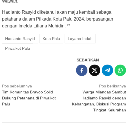
Wawan.
Hadianto Rasyid diketahui akan maju kembali sebagai
petahana dalam Pilkada Kota Palu 2024, berpasangan
dengan Imelda Liliana Muhidin. **
Hadianto Rasyid
Kota Palu
Layana Indah
Pilwalkot Palu
SEBARKAN
Navigasi
Pos sebelumnya
Pos berikutnya
Tim Komunitas Bravoo Solid
Warga Miangas Sambut
pos
Dukung Petahana di Pilwalkot
Hadianto Rasyid dengan
Palu
Kehangatan, Diskusi Program
Tingkat Kelurahan