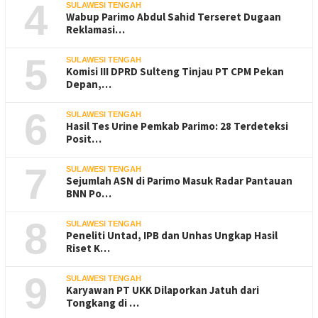
4
SULAWESI TENGAH
Wabup Parimo Abdul Sahid Terseret Dugaan
Reklamasi…
5
SULAWESI TENGAH
Komisi III DPRD Sulteng Tinjau PT CPM Pekan
Depan,…
6
SULAWESI TENGAH
Hasil Tes Urine Pemkab Parimo: 28 Terdeteksi
Posit…
7
SULAWESI TENGAH
Sejumlah ASN di Parimo Masuk Radar Pantauan
BNN Po…
8
SULAWESI TENGAH
Peneliti Untad, IPB dan Unhas Ungkap Hasil
Riset K…
9
SULAWESI TENGAH
Karyawan PT UKK Dilaporkan Jatuh dari
Tongkang di …