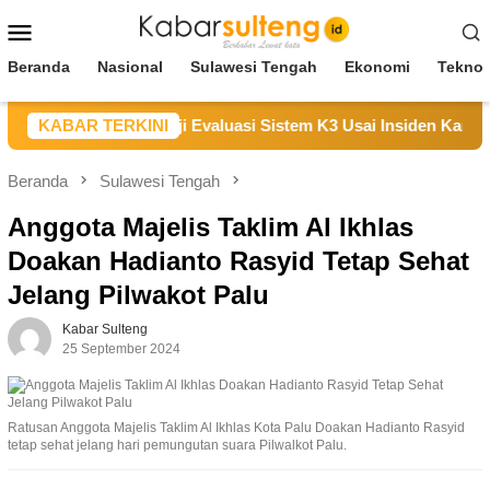
Loncat
Menu
ke
Mobile
konten
Beranda
Nasional
Sulawesi Tengah
Ekonomi
Teknol
aikan Duka, Janji Evaluasi Sistem K3 Usai Insiden Karyawan di
KABAR TERKINI
Beranda
Sulawesi Tengah
Anggota Majelis Taklim Al Ikhlas
Doakan Hadianto Rasyid Tetap Sehat
Jelang Pilwakot Palu
Kabar Sulteng
25 September 2024
Ratusan Anggota Majelis Taklim Al Ikhlas Kota Palu Doakan Hadianto Rasyid
tetap sehat jelang hari pemungutan suara Pilwalkot Palu.