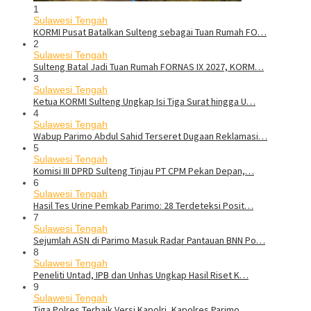
1
Sulawesi Tengah
KORMI Pusat Batalkan Sulteng sebagai Tuan Rumah FO…
2
Sulawesi Tengah
Sulteng Batal Jadi Tuan Rumah FORNAS IX 2027, KORM…
3
Sulawesi Tengah
Ketua KORMI Sulteng Ungkap Isi Tiga Surat hingga U…
4
Sulawesi Tengah
Wabup Parimo Abdul Sahid Terseret Dugaan Reklamasi…
5
Sulawesi Tengah
Komisi III DPRD Sulteng Tinjau PT CPM Pekan Depan,…
6
Sulawesi Tengah
Hasil Tes Urine Pemkab Parimo: 28 Terdeteksi Posit…
7
Sulawesi Tengah
Sejumlah ASN di Parimo Masuk Radar Pantauan BNN Po…
8
Sulawesi Tengah
Peneliti Untad, IPB dan Unhas Ungkap Hasil Riset K…
9
Sulawesi Tengah
Tiga Polres Terbaik Versi Kapolri, Kapolres Parimo…