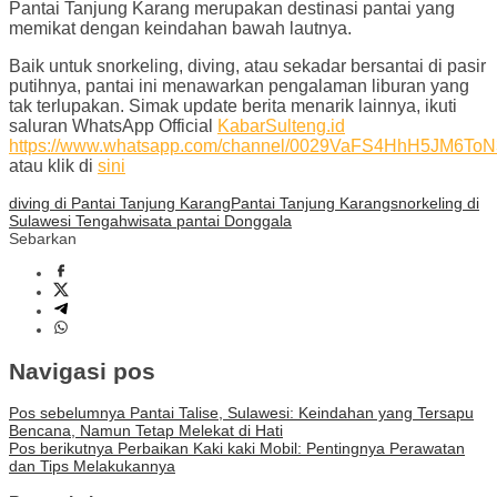
Pantai Tanjung Karang merupakan destinasi pantai yang
memikat dengan keindahan bawah lautnya.
Baik untuk snorkeling, diving, atau sekadar bersantai di pasir
putihnya, pantai ini menawarkan pengalaman liburan yang
tak terlupakan. Simak update berita menarik lainnya, ikuti
saluran WhatsApp Official
KabarSulteng.id
https://www.whatsapp.com/channel/0029VaFS4HhH5JM6To
atau klik di
sini
diving di Pantai Tanjung Karang
Pantai Tanjung Karang
snorkeling di
Sulawesi Tengah
wisata pantai Donggala
Sebarkan
Navigasi pos
Pos sebelumnya
Pantai Talise, Sulawesi: Keindahan yang Tersapu
Bencana, Namun Tetap Melekat di Hati
Pos berikutnya
Perbaikan Kaki kaki Mobil: Pentingnya Perawatan
dan Tips Melakukannya