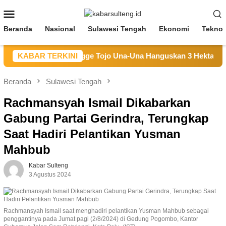
Loncat
Menu
ke
Mobile
konten
Beranda
Nasional
Sulawesi Tengah
Ekonomi
Teknol
karan Hutan di Longge Tojo Una-Una Hanguskan 3 Hektare Lah
KABAR TERKINI
Beranda
Sulawesi Tengah
Rachmansyah Ismail Dikabarkan
Gabung Partai Gerindra, Terungkap
Saat Hadiri Pelantikan Yusman
Mahbub
Kabar Sulteng
3 Agustus 2024
Rachmansyah Ismail saat menghadiri pelantikan Yusman Mahbub sebagai
penggantinya pada Jumat pagi (2/8/2024) di Gedung Pogombo, Kantor