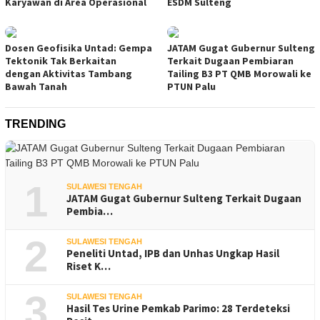
Karyawan di Area Operasional
ESDM Sulteng
Dosen Geofisika Untad: Gempa
JATAM Gugat Gubernur Sulteng
Tektonik Tak Berkaitan
Terkait Dugaan Pembiaran
dengan Aktivitas Tambang
Tailing B3 PT QMB Morowali ke
Bawah Tanah
PTUN Palu
TRENDING
1
SULAWESI TENGAH
JATAM Gugat Gubernur Sulteng Terkait Dugaan
Pembia…
2
SULAWESI TENGAH
Peneliti Untad, IPB dan Unhas Ungkap Hasil
Riset K…
3
SULAWESI TENGAH
Hasil Tes Urine Pemkab Parimo: 28 Terdeteksi