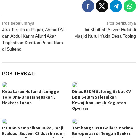
Navigasi
Pos sebelumnya
Pos berikutnya
Jika Terpilih di Pilgub, Ahmad Ali
Isi Khutbah Anwar Hafid di
pos
dan Abdul Karim Aljufri Akan
Masjid Nurul Yakin Desa Tobing
Tingkatkan Kualitas Pendidikan
di Sulteng
POS TERKAIT
Kebakaran Hutan di Longge
Dinas ESDM Sulteng Sebut CV
Tojo Una-Una Hanguskan 3
BBN Belum Selesaikan
Hektare Lahan
Kewajiban untuk Kegiatan
Operasi
PT UKK Sampaikan Duka, Janji
Tambang Sirtu Baliara Parimo
Evaluasi Sistem K3 Usai Insiden
Beroperasi di Tengah Sanksi