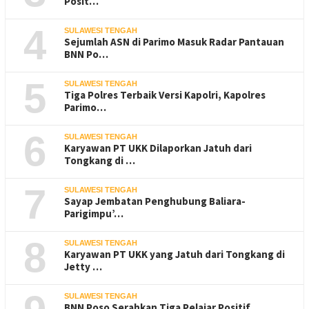
Posit…
4
SULAWESI TENGAH
Sejumlah ASN di Parimo Masuk Radar Pantauan
BNN Po…
5
SULAWESI TENGAH
Tiga Polres Terbaik Versi Kapolri, Kapolres
Parimo…
6
SULAWESI TENGAH
Karyawan PT UKK Dilaporkan Jatuh dari
Tongkang di …
7
SULAWESI TENGAH
Sayap Jembatan Penghubung Baliara-
Parigimpu’…
8
SULAWESI TENGAH
Karyawan PT UKK yang Jatuh dari Tongkang di
Jetty …
SULAWESI TENGAH
BNN Poso Serahkan Tiga Pelajar Positif