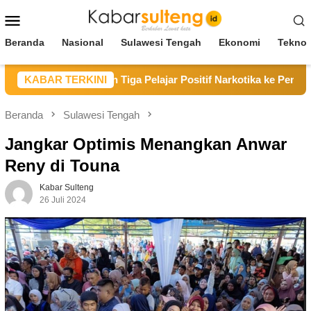
Loncat
Menu
ke
Mobile
konten
Beranda
Nasional
Sulawesi Tengah
Ekonomi
Teknol
Poso Serahkan Tiga Pelajar Positif Narkotika ke Pemda Parimo
KABAR TERKINI
Beranda
Sulawesi Tengah
Jangkar Optimis Menangkan Anwar
Reny di Touna
Kabar Sulteng
26 Juli 2024