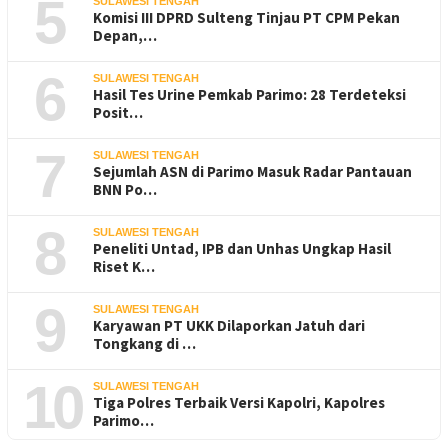
5
SULAWESI TENGAH
Komisi III DPRD Sulteng Tinjau PT CPM Pekan
Depan,…
6
SULAWESI TENGAH
Hasil Tes Urine Pemkab Parimo: 28 Terdeteksi
Posit…
7
SULAWESI TENGAH
Sejumlah ASN di Parimo Masuk Radar Pantauan
BNN Po…
8
SULAWESI TENGAH
Peneliti Untad, IPB dan Unhas Ungkap Hasil
Riset K…
9
SULAWESI TENGAH
Karyawan PT UKK Dilaporkan Jatuh dari
Tongkang di …
10
SULAWESI TENGAH
Tiga Polres Terbaik Versi Kapolri, Kapolres
Parimo…