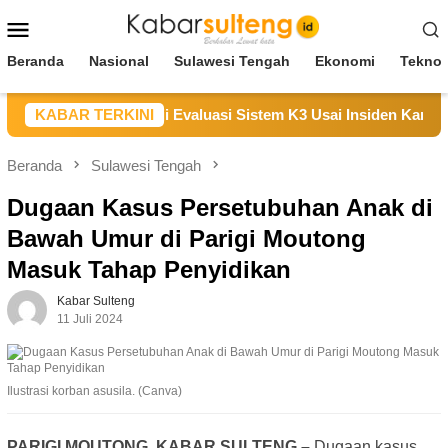
Loncat
Menu
ke
Mobile
konten
Beranda
Nasional
Sulawesi Tengah
Ekonomi
Teknol
aikan Duka, Janji Evaluasi Sistem K3 Usai Insiden Karyawan d
KABAR TERKINI
Beranda
Sulawesi Tengah
Dugaan Kasus Persetubuhan Anak di
Bawah Umur di Parigi Moutong
Masuk Tahap Penyidikan
Kabar Sulteng
11 Juli 2024
Ilustrasi korban asusila. (Canva)
PARIGI MOUTONG, KABAR SULTENG –
Dugaan kasus