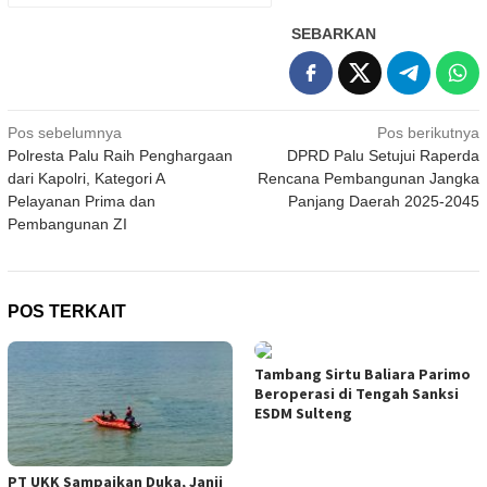
SEBARKAN
Navigasi
Pos sebelumnya
Pos berikutnya
Polresta Palu Raih Penghargaan
DPRD Palu Setujui Raperda
pos
dari Kapolri, Kategori A
Rencana Pembangunan Jangka
Pelayanan Prima dan
Panjang Daerah 2025-2045
Pembangunan ZI
POS TERKAIT
Tambang Sirtu Baliara Parimo
Beroperasi di Tengah Sanksi
ESDM Sulteng
PT UKK Sampaikan Duka, Janji