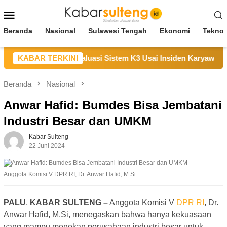
Loncat
Menu
ke
Mobile
konten
Beranda
Nasional
Sulawesi Tengah
Ekonomi
Teknol
an Duka, Janji Evaluasi Sistem K3 Usai Insiden Karyawan di A
KABAR TERKINI
Beranda
Nasional
Anwar Hafid: Bumdes Bisa Jembatani
Industri Besar dan UMKM
Kabar Sulteng
22 Juni 2024
Anggota Komisi V DPR RI, Dr. Anwar Hafid, M.Si
PALU
,
KABAR SULTENG –
Anggota Komisi V
DPR RI
, Dr.
Anwar Hafid, M.Si, menegaskan bahwa hanya kekuasaan
yang mampu menekan perusahaan industri besar untuk