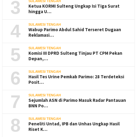
3
SULAWESI TENGAH
Ketua KORMI Sulteng Ungkap Isi Tiga Surat
hingga U…
4
SULAWESI TENGAH
Wabup Parimo Abdul Sahid Terseret Dugaan
Reklamasi…
5
SULAWESI TENGAH
Komisi III DPRD Sulteng Tinjau PT CPM Pekan
Depan,…
6
SULAWESI TENGAH
Hasil Tes Urine Pemkab Parimo: 28 Terdeteksi
Posit…
7
SULAWESI TENGAH
Sejumlah ASN di Parimo Masuk Radar Pantauan
BNN Po…
8
SULAWESI TENGAH
Peneliti Untad, IPB dan Unhas Ungkap Hasil
Riset K…