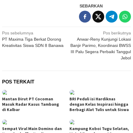
SEBARKAN
Navigasi
Pos sebelumnya
Pos berikutnya
PT Maxima Tiga Berkat Dorong
Anwar-Reny Kunjungi Lokasi
pos
Kreativitas Siswa SDN 8 Banawa
Banjir Parimo, Koordinasi BWSS
III Palu Segera Perbaiki Tanggul
Jebol
POS TERKAIT
Mantan Dirut PT Cocoman
BRI Peduli isi Hardiknas
Masuk Radar Kasus Tambang
dengan Kelas Inspirasi hingga
di Kalbar
Berbagi Alat Tulis untuk Siswa
Sempat Viral Main Domino dan
Kampung Koboi Tugu Selatan,