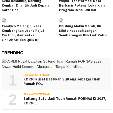
Kena Reshuffle, Karding
Wujud Transformasi Desa
Kembali Dilantik Jadi Kepala
Berbasis Potensi Lokal dalam
Karantina
Program Desa BRILiaN
Candyco Malang Sukses
Phishing Makin Marak, BRI
Kembangkan Usaha Rajut
Minta Nasabah Jangan
Custom, Manfaatkan
Sembarangan Klik Link Palsu
LinkUMKM dan QRIS BRI
TRENDING
1
SULAWESI TENGAH
KORMI Pusat Batalkan Sulteng sebagai Tuan
Rumah FO…
2
SULAWESI TENGAH
Sulteng Batal Jadi Tuan Rumah FORNAS IX 2027,
KORM…