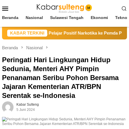
Loncat
Menu
ke
Mobile
konten
Beranda
Nasional
Sulawesi Tengah
Ekonomi
Teknol
oso Serahkan Tiga Pelajar Positif Narkotika ke Pemda Parimo
KABAR TERKINI
Beranda
Nasional
Peringati Hari Lingkungan Hidup
Sedunia, Menteri AHY Pimpin
Penanaman Seribu Pohon Bersama
Jajaran Kementerian ATR/BPN
Serentak se-Indonesia
Kabar Sulteng
5 Juni 2024