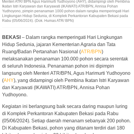
Menteri ATR/ BPN Agus Harimurti Yudhoyono (AHY), didampingi oleh Pembina
Ikatan Istri Karyawan dan Karyawati (IKAWATI) ATR/BPN, Annisa Pohan
Yudhoyono, pimpin penanaman 1000 pohon dalam rangka memperingati Hari
Lingkungan Hidup Sedunia, di Komplek Perkantoran Kabupaten Bekasi pada
Rabu (05/06/2024). (Dok. Humas ATR/ BPN)
BEKASI
– Dalam rangka memperingati Hari Lingkungan
Hidup Sedunia, jajaran Kementerian Agraria dan Tata
Ruang/Badan Pertanahan Nasional (
ATR/BPN
)
melaksanakan penanaman 100.000 pohon secara serentak
di seluruh Indonesia. Penanaman pohon ini dipimpin
langsung oleh Menteri ATR/BPN, Agus Harimurti Yudhoyono
(
AHY
), yang didampingi oleh Pembina Ikatan Istri Karyawan
dan Karyawati (IKAWATI) ATR/BPN, Annisa Pohan
Yudhoyono.
Kegiatan ini berlangsung baik secara daring maupun luring
di Komplek Perkantoran Kabupaten Bekasi pada Rabu
(05/06/2024). Setiap daerah menanam sebanyak 200 pohon.
Di Kabupaten Bekasi, pohon yang ditanam terdiri dari 180