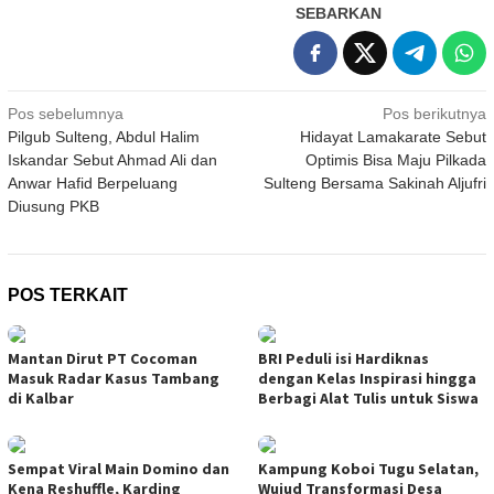
SEBARKAN
Navigasi
Pos sebelumnya
Pos berikutnya
Pilgub Sulteng, Abdul Halim
Hidayat Lamakarate Sebut
pos
Iskandar Sebut Ahmad Ali dan
Optimis Bisa Maju Pilkada
Anwar Hafid Berpeluang
Sulteng Bersama Sakinah Aljufri
Diusung PKB
POS TERKAIT
Mantan Dirut PT Cocoman
BRI Peduli isi Hardiknas
Masuk Radar Kasus Tambang
dengan Kelas Inspirasi hingga
di Kalbar
Berbagi Alat Tulis untuk Siswa
Sempat Viral Main Domino dan
Kampung Koboi Tugu Selatan,
Kena Reshuffle, Karding
Wujud Transformasi Desa