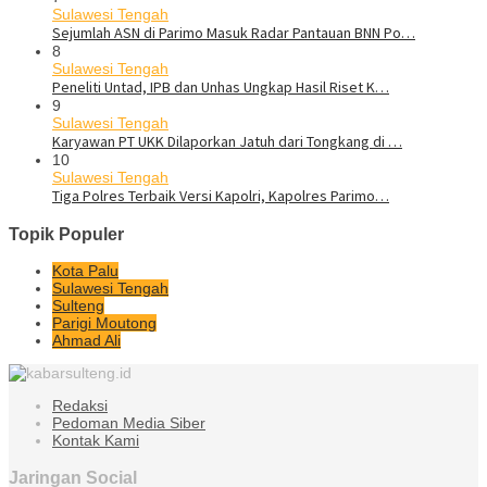
Sulawesi Tengah
Sejumlah ASN di Parimo Masuk Radar Pantauan BNN Po…
8
Sulawesi Tengah
Peneliti Untad, IPB dan Unhas Ungkap Hasil Riset K…
9
Sulawesi Tengah
Karyawan PT UKK Dilaporkan Jatuh dari Tongkang di …
10
Sulawesi Tengah
Tiga Polres Terbaik Versi Kapolri, Kapolres Parimo…
Topik Populer
Kota Palu
Sulawesi Tengah
Sulteng
Parigi Moutong
Ahmad Ali
Redaksi
Pedoman Media Siber
Kontak Kami
Jaringan Social