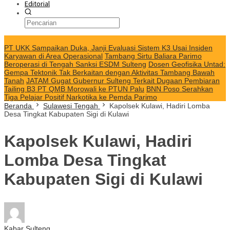
Editorial
KABAR TERKINI
PT UKK Sampaikan Duka, Janji Evaluasi Sistem K3 Usai Insiden
Karyawan di Area Operasional
Tambang Sirtu Baliara Parimo
Beroperasi di Tengah Sanksi ESDM Sulteng
Dosen Geofisika Untad:
Gempa Tektonik Tak Berkaitan dengan Aktivitas Tambang Bawah
Tanah
JATAM Gugat Gubernur Sulteng Terkait Dugaan Pembiaran
Tailing B3 PT QMB Morowali ke PTUN Palu
BNN Poso Serahkan
Tiga Pelajar Positif Narkotika ke Pemda Parimo
Beranda
Sulawesi Tengah
Kapolsek Kulawi, Hadiri Lomba
Desa Tingkat Kabupaten Sigi di Kulawi
Kapolsek Kulawi, Hadiri
Lomba Desa Tingkat
Kabupaten Sigi di Kulawi
Kabar Sulteng