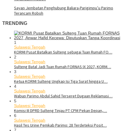
Sayap Jembatan Penghubung Baliara-Parigimpu’u Parimo
Terancam Roboh
TRENDING
1
Sulawesi Tengah
KORMI Pusat Batalkan Sulteng sebagai Tuan Rumah FO…
2
Sulawesi Tengah
Sulteng Batal Jadi Tuan Rumah FORNAS IX 2027, KORM…
3
Sulawesi Tengah
Ketua KORMI Sulteng Ungkap Isi Tiga Surat hingga U…
4
Sulawesi Tengah
Wabup Parimo Abdul Sahid Terseret Dugaan Reklamasi…
5
Sulawesi Tengah
Komisi III DPRD Sulteng Tinjau PT CPM Pekan Depan,…
6
Sulawesi Tengah
Hasil Tes Urine Pemkab Parimo: 28 Terdeteksi Posit…
7