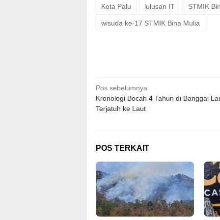
Kota Palu
lulusan IT
STMIK Bin
wisuda ke-17 STMIK Bina Mulia
Navigasi
Pos sebelumnya
Kronologi Bocah 4 Tahun di Banggai La
pos
Terjatuh ke Laut
POS TERKAIT