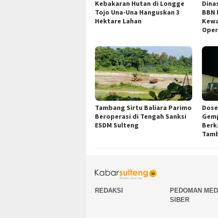
Kebakaran Hutan di Longge
Dina
Tojo Una-Una Hanguskan 3
BBN 
Hektare Lahan
Kewa
Oper
Tambang Sirtu Baliara Parimo
Dose
Beroperasi di Tengah Sanksi
Gemp
ESDM Sulteng
Berk
Tamb
REDAKSI
PEDOMAN MED
SIBER