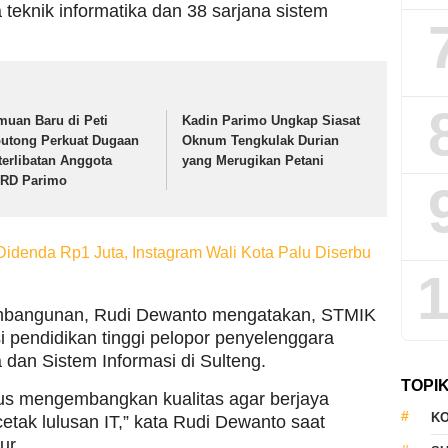
na teknik informatika dan 38 sarjana sistem
muan Baru di Peti
Kadin Parimo Ungkap Siasat
utong Perkuat Dugaan
Oknum Tengkulak Durian
terlibatan Anggota
yang Merugikan Petani
RD Parimo
idenda Rp1 Juta, Instagram Wali Kota Palu Diserbu
1
mbangunan, Rudi Dewanto mengatakan, STMIK
si pendidikan tinggi pelopor penyelenggara
a dan Sistem Informasi di Sulteng.
TOPI
us mengembangkan kualitas agar berjaya
KO
tak lulusan IT,” kata Rudi Dewanto saat
ur.