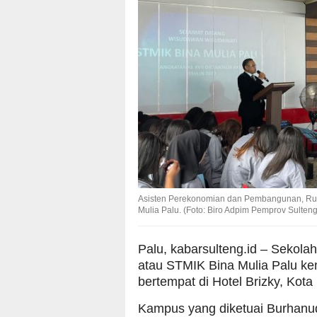
Asisten Perekonomian dan Pembangunan, Rud
Mulia Palu. (Foto: Biro Adpim Pemprov Sulteng
Palu, kabarsulteng.id – Sekol
atau STMIK Bina Mulia Palu kem
bertempat di Hotel Brizky, Kota
Kampus yang diketuai Burhanud