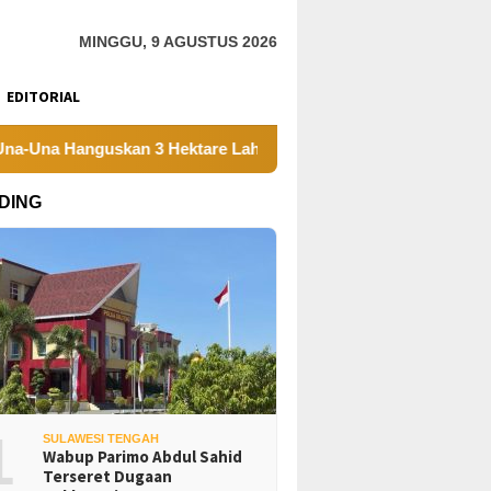
MINGGU, 9 AGUSTUS 2026
EDITORIAL
guskan 3 Hektare Lahan
Dinas ESDM Sulteng Sebut CV 
DING
1
SULAWESI TENGAH
Wabup Parimo Abdul Sahid
Terseret Dugaan