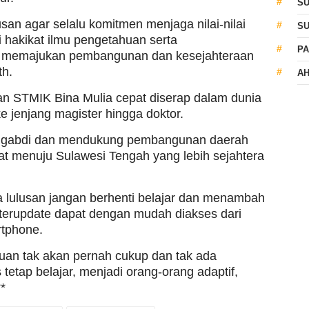
S
san agar selalu komitmen menjaga nilai-nilai
S
 hakikat ilmu pengetahuan serta
PA
k memajukan pembangunan dan kesejahteraan
th.
AH
an STMIK Bina Mulia cepat diserap dalam dunia
ke jenjang magister hingga doktor.
engabdi dan mendukung pembangunan daerah
at menuju Sulawesi Tengah yang lebih sejahtera
 lulusan jangan berhenti belajar dan menambah
 terupdate dapat dengan mudah diakses dari
tphone.
huan tak akan pernah cukup dan tak ada
 tetap belajar, menjadi orang-orang adaptif,
**