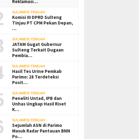
Reklamasi…
2
SULAWESI TENGAH
Komisi III DPRD Sulteng
Tinjau PT CPM Pekan Depan,
…
3
SULAWESI TENGAH
JATAM Gugat Gubernur
Sulteng Terkait Dugaan
Pembia…
4
SULAWESI TENGAH
Hasil Tes Urine Pemkab
Parimo: 28 Terdeteksi
Posit…
5
SULAWESI TENGAH
Peneliti Untad, IPB dan
Unhas Ungkap Hasil Riset
K…
6
SULAWESI TENGAH
Sejumlah ASN di Parimo
Masuk Radar Pantauan BNN
Po…