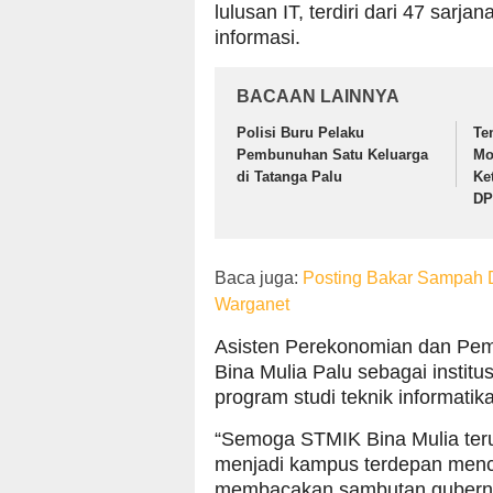
lulusan IT, terdiri dari 47 sarja
informasi.
BACAAN LAINNYA
Polisi Buru Pelaku
Te
Pembunuhan Satu Keluarga
Mo
di Tatanga Palu
Ke
DP
Baca juga:
Posting Bakar Sampah D
Warganet
Asisten Perekonomian dan Pe
Bina Mulia Palu sebagai institu
program studi teknik informatik
“Semoga STMIK Bina Mulia ter
menjadi kampus terdepan mence
membacakan sambutan gubern