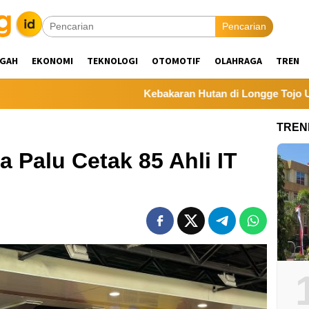
Pencarian
NGAH
EKONOMI
TEKNOLOGI
OTOMOTIF
OLAHRAGA
TREN
Kebakaran Hutan di Longge Tojo Una-Una Han
TREN
 Palu Cetak 85 Ahli IT