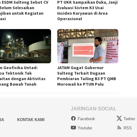
s ESDM Sulteng Sebut CV
PT UKK Sampaikan Duka, Janji
Belum Selesaikan
Evaluasi Sistem K3 Usai
jiban untuk Kegiatan
Insiden Karyawan di Area
asi
Operasional
n Geofisika Untad:
JATAM Gugat Gubernur
a Tektonik Tak
Sulteng Terkait Dugaan
aitan dengan Aktivitas
Pembiaran Tailing B3 PT QMB
ang Bawah Tanah
Morowali ke PTUN Palu
JARINGAN SOCIAL
Facebook
Twitter
IA
KONTAK KAMI
Youtube
RSS