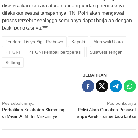
diselesaikan secara aturan undang-undang hendaknya
dilakukan sesuai tahapannya, TNI Polri akan mengawal
proses tersebut sehingga semuanya dapat berjalan dengan
baik,”pungkasnya.***
Jenderal Listyo Sigit Prabowo
Kapolri
Morowali Utara
PT GNI
PT GNI kembali beroperasi
Sulawesi Tengah
Sulteng
SEBARKAN
Navigasi
Pos sebelumnya
Pos berikutnya
Perhatikan Kejahatan Skimming
Polisi Akan Gunakan Pesawat
pos
di Mesin ATM, Ini Ciri-cirinya
Tanpa Awak Pantau Lalu Lintas