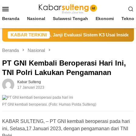
Loncat
Menu
ke
Mobile
konten
Beranda
Nasional
Sulawesi Tengah
Ekonomi
Teknol
 Sampaikan Duka, Janji Evaluasi Sistem K3 Usai Insiden Karyaw
KABAR TERKINI
Beranda
Nasional
PT GNI Kembali Beroperasi Hari Ini,
TNI Polri Lakukan Pengamanan
Kabar Sulteng
17 Januari 2023
PT GNI kembali beroperasi. (Foto: Humas Polda Sulteng)
KABAR SULTENG, – PT GNI kembali beroperasi pada hari
ini, Selasa,17 Januari 2023, dengan pengamanan dari TNI
Polri.