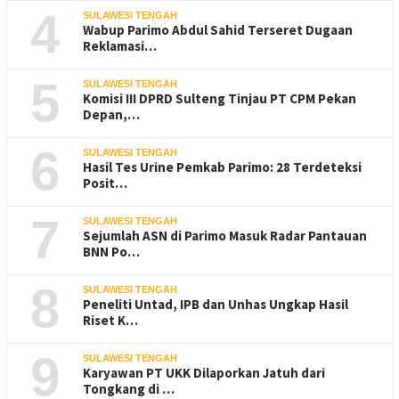
4
SULAWESI TENGAH
Wabup Parimo Abdul Sahid Terseret Dugaan
Reklamasi…
5
SULAWESI TENGAH
Komisi III DPRD Sulteng Tinjau PT CPM Pekan
Depan,…
6
SULAWESI TENGAH
Hasil Tes Urine Pemkab Parimo: 28 Terdeteksi
Posit…
7
SULAWESI TENGAH
Sejumlah ASN di Parimo Masuk Radar Pantauan
BNN Po…
8
SULAWESI TENGAH
Peneliti Untad, IPB dan Unhas Ungkap Hasil
Riset K…
9
SULAWESI TENGAH
Karyawan PT UKK Dilaporkan Jatuh dari
Tongkang di …