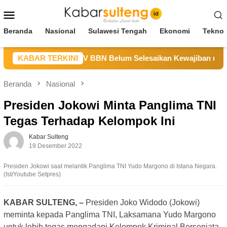
Loncat
Menu
ke
Mobile
konten
Beranda
Nasional
Sulawesi Tengah
Ekonomi
Teknol
 Sulteng Sebut CV BBN Belum Selesaikan Kewajiban untuk Ke
KABAR TERKINI
Beranda
Nasional
Presiden Jokowi Minta Panglima TNI
Tegas Terhadap Kelompok Ini
Kabar Sulteng
19 Desember 2022
Presiden Jokowi saat melantik Panglima TNI Yudo Margono di Istana Negara.
(Ist/Youtube Setpres)
KABAR SULTENG, –
Presiden Joko Widodo (Jokowi)
meminta kepada Panglima TNI, Laksamana Yudo Margono
untuk lebih tegas mengadapi Kelompok Kriminal Bersenjata