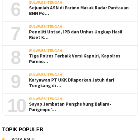
6
SULAWESI TENGAH
Sejumlah ASN di Parimo Masuk Radar Pantauan
BNN Po…
7
SULAWESI TENGAH
Peneliti Untad, IPB dan Unhas Ungkap Hasil
Riset K…
8
SULAWESI TENGAH
Tiga Polres Terbaik Versi Kapolri, Kapolres
Parimo…
9
SULAWESI TENGAH
Karyawan PT UKK Dilaporkan Jatuh dari
Tongkang di …
10
SULAWESI TENGAH
Sayap Jembatan Penghubung Baliara-
Parigimpu’…
TOPIK POPULER
KOTA PALU