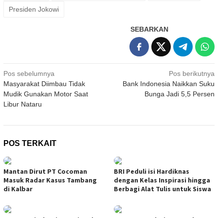
Presiden Jokowi
SEBARKAN
Navigasi
Pos sebelumnya
Pos berikutnya
Masyarakat Diimbau Tidak
Bank Indonesia Naikkan Suku
pos
Mudik Gunakan Motor Saat
Bunga Jadi 5,5 Persen
Libur Nataru
POS TERKAIT
Mantan Dirut PT Cocoman
BRI Peduli isi Hardiknas
Masuk Radar Kasus Tambang
dengan Kelas Inspirasi hingga
di Kalbar
Berbagi Alat Tulis untuk Siswa