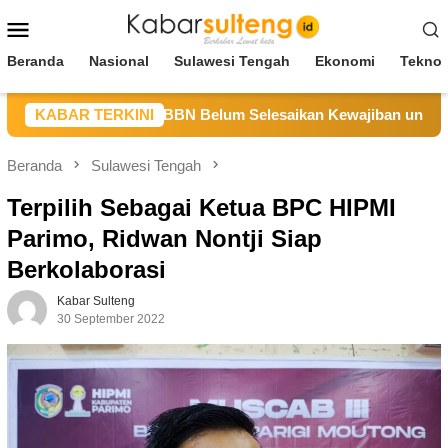
Loncat
Menu
ke
Mobile
konten
Beranda
Nasional
Sulawesi Tengah
Ekonomi
Teknol
eng Sebut CV BBN Belum Selesaikan Kewajiban untuk Kegiatan
KABAR TERKINI
Beranda
Sulawesi Tengah
Terpilih Sebagai Ketua BPC HIPMI
Parimo, Ridwan Nontji Siap
Berkolaborasi
Kabar Sulteng
30 September 2022