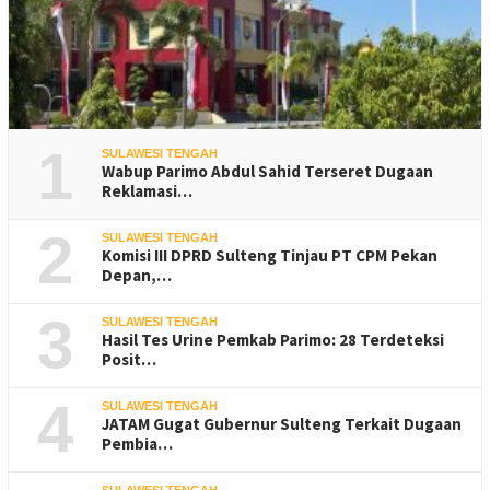
1
SULAWESI TENGAH
Wabup Parimo Abdul Sahid Terseret Dugaan
Reklamasi…
2
SULAWESI TENGAH
Komisi III DPRD Sulteng Tinjau PT CPM Pekan
Depan,…
3
SULAWESI TENGAH
Hasil Tes Urine Pemkab Parimo: 28 Terdeteksi
Posit…
4
SULAWESI TENGAH
JATAM Gugat Gubernur Sulteng Terkait Dugaan
Pembia…
SULAWESI TENGAH