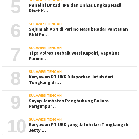
5
Peneliti Untad, IPB dan Unhas Ungkap Hasil
Riset K…
6
SULAWESI TENGAH
Sejumlah ASN di Parimo Masuk Radar Pantauan
BNN Po…
7
SULAWESI TENGAH
Tiga Polres Terbaik Versi Kapolri, Kapolres
Parimo…
8
SULAWESI TENGAH
Karyawan PT UKK Dilaporkan Jatuh dari
Tongkang di …
9
SULAWESI TENGAH
Sayap Jembatan Penghubung Baliara-
Parigimpu’…
10
SULAWESI TENGAH
Karyawan PT UKK yang Jatuh dari Tongkang di
Jetty …