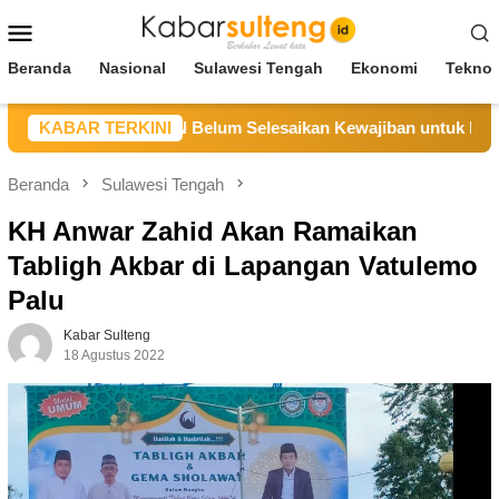
Loncat
Menu
ke
Mobile
konten
Beranda
Nasional
Sulawesi Tengah
Ekonomi
Teknol
 Sebut CV BBN Belum Selesaikan Kewajiban untuk Kegiatan Op
KABAR TERKINI
Beranda
Sulawesi Tengah
KH Anwar Zahid Akan Ramaikan
Tabligh Akbar di Lapangan Vatulemo
Palu
Kabar Sulteng
18 Agustus 2022