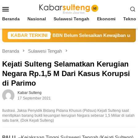
Loncat
Menu
ke
Mobile
konten
Beranda
Nasional
Sulawesi Tengah
Ekonomi
Teknol
M Sulteng Sebut CV BBN Belum Selesaikan Kewajiban untuk Ke
KABAR TERKINI
Beranda
Sulawesi Tengah
Kejati Sulteng Selamatkan Kerugian
Negara Rp.1,5 M Dari Kasus Korupsi
di Parimo
Kabar Sulteng
17 September 2021
Ilustrasi. Jaksa Penyidik Bidang Pidana Khusus (Pidsus) Kejati Sulteng saat
menitipkan barang bukti keuangan kerugian Negara sebesar 1,5 Miliar di salah
satu bank. (Dok Kejati Sulteng)
PALU, –
Kejaksaan Tinggi Sulawesi Tengah (Kejati Sulteng)