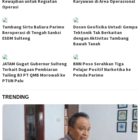
Kewajiban untuk Kegiatan
Karyawan di Area Operasional
Operasi
Tambang Sirtu Baliara Parimo
Dosen Geofisika Untad: Gempa
Beroperasi di Tengah Sanksi
Tektonik Tak Berkaitan
ESDM Sulteng
dengan Aktivitas Tambang
Bawah Tanah
JATAM Gugat Gubernur Sulteng
BNN Poso Serahkan Tiga
Terkait Dugaan Pembiaran
Pelajar Positif Narkotika ke
Tailing B3 PT QMB Morowali ke
Pemda Parimo
PTUN Palu
TRENDING