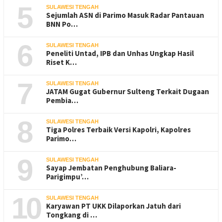
5
SULAWESI TENGAH
Sejumlah ASN di Parimo Masuk Radar Pantauan
BNN Po…
6
SULAWESI TENGAH
Peneliti Untad, IPB dan Unhas Ungkap Hasil
Riset K…
7
SULAWESI TENGAH
JATAM Gugat Gubernur Sulteng Terkait Dugaan
Pembia…
8
SULAWESI TENGAH
Tiga Polres Terbaik Versi Kapolri, Kapolres
Parimo…
9
SULAWESI TENGAH
Sayap Jembatan Penghubung Baliara-
Parigimpu’…
10
SULAWESI TENGAH
Karyawan PT UKK Dilaporkan Jatuh dari
Tongkang di …