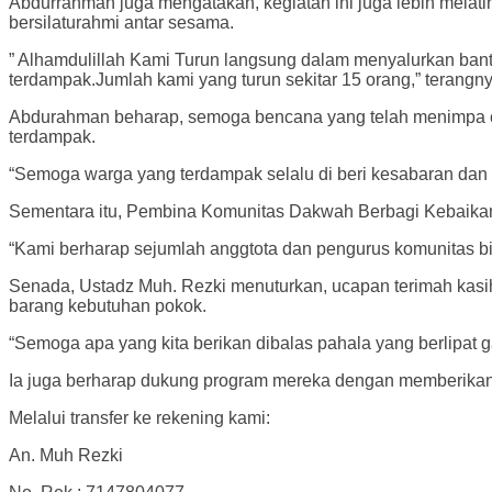
Abdurrahman juga mengatakan, kegiatan ini juga lebih melati
bersilaturahmi antar sesama.
” Alhamdulillah Kami Turun langsung dalam menyalurkan bantua
terdampak.Jumlah kami yang turun sekitar 15 orang,” terangny
Abdurahman beharap, semoga bencana yang telah menimpa ce
terdampak.
“Semoga warga yang terdampak selalu di beri kesabaran dan
Sementara itu, Pembina Komunitas Dakwah Berbagi Kebaikan,
“Kami berharap sejumlah anggtota dan pengurus komunitas bis
Senada, Ustadz Muh. Rezki menuturkan, ucapan terimah kas
barang kebutuhan pokok.
“Semoga apa yang kita berikan dibalas pahala yang berlipat g
Ia juga berharap dukung program mereka dengan memberikan d
Melalui transfer ke rekening kami:
An. Muh Rezki