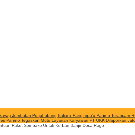
Sayap Jembatan Penghubung Baliara-Parigimpu’u Parimo Terancam 
polres Parimo Tegaskan Mutu Layanan
Karyawan PT UKK Dilaporkan Jat
ntuan Paket Sembako Untuk Korban Banjir Desa Rogo