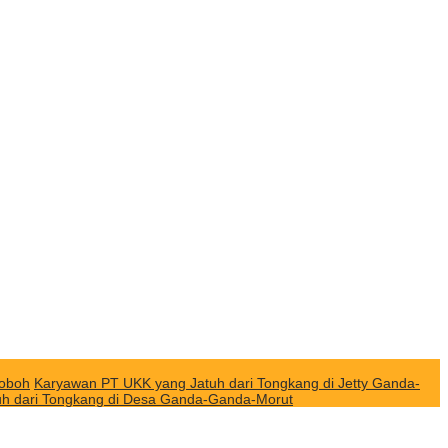
Roboh
Karyawan PT UKK yang Jatuh dari Tongkang di Jetty Ganda-
uh dari Tongkang di Desa Ganda-Ganda-Morut