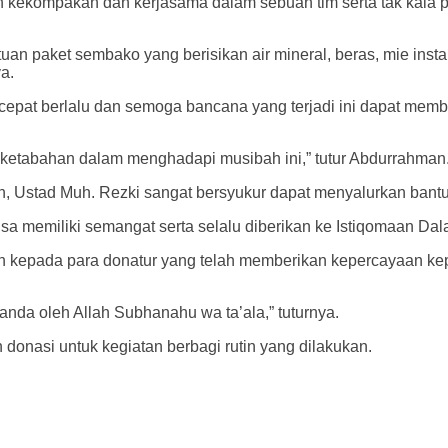
h kekompakan dan kerjasama dalam sebuah tim serta tak kala p
n paket sembako yang berisikan air mineral, beras, mie instant
a.
pat berlalu dan semoga bancana yang terjadi ini dapat memb
 ketabahan dalam menghadapi musibah ini,” tutur Abdurrahman
 Ustad Muh. Rezki sangat bersyukur dapat menyalurkan bantua
a memiliki semangat serta selalu diberikan ke Istiqomaan Dala
ih kepada para donatur yang telah memberikan kepercayaan k
anda oleh Allah Subhanahu wa ta’ala,” tuturnya.
onasi untuk kegiatan berbagi rutin yang dilakukan.