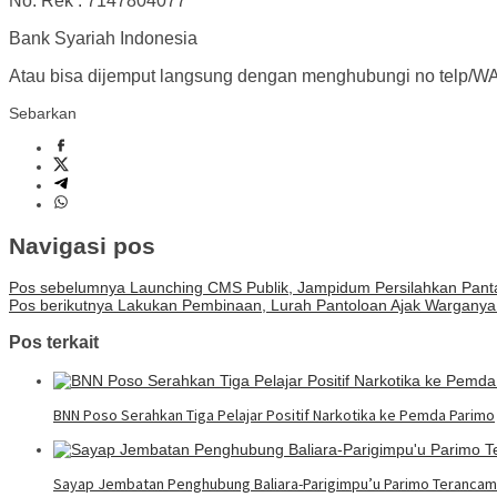
No. Rek : 7147804077
Bank Syariah Indonesia
Atau bisa dijemput langsung dengan menghubungi no telp/WA
Sebarkan
Navigasi pos
Pos sebelumnya
Launching CMS Publik, Jampidum Persilahkan Pant
Pos berikutnya
Lakukan Pembinaan, Lurah Pantoloan Ajak Wargany
Pos terkait
BNN Poso Serahkan Tiga Pelajar Positif Narkotika ke Pemda Parimo
Sayap Jembatan Penghubung Baliara-Parigimpu’u Parimo Teranca