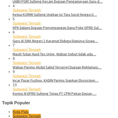
LKBH PGRI Sulteng Kecam Dugaan Penganiayaan Guru d…
4
Sulawesi Tengah
Ketua KORMI Sulteng Ungkap Isi Tiga Surat hingga U…
5
Sulawesi Tengah
KPK Dalami Dugaan Penyimpangan Dana Pokir DPRD Sul…
6
Sulawesi Tengah
Guru di SMA Negeri 1 Karamat Diduga Dianiaya Siswa…
7
Sulawesi Tengah
Masih Tutup Hasil Tes Urine, Wabup Sebut tidak ada…
8
Sulawesi Tengah
Wabup Parimo Abdul Sahid Terseret Dugaan Reklamasi…
9
Sulawesi Tengah
Incar Pasar Fuzhou, KADIN Parimo Siapkan Ekosistem…
10
Sulawesi Tengah
Komisi III DPRD Sulteng Tinjau PT CPM Pekan Depan,…
Topik Populer
Kota Palu
Sulawesi Tengah