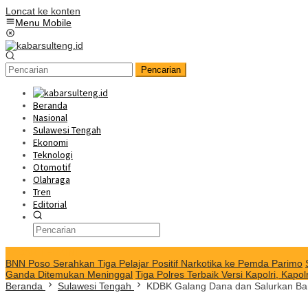
Loncat ke konten
Menu Mobile
Pencarian
Beranda
Nasional
Sulawesi Tengah
Ekonomi
Teknologi
Otomotif
Olahraga
Tren
Editorial
KABAR TERKINI
BNN Poso Serahkan Tiga Pelajar Positif Narkotika ke Pemda Parimo
Ganda Ditemukan Meninggal
Tiga Polres Terbaik Versi Kapolri, Ka
Beranda
Sulawesi Tengah
KDBK Galang Dana dan Salurkan Ba