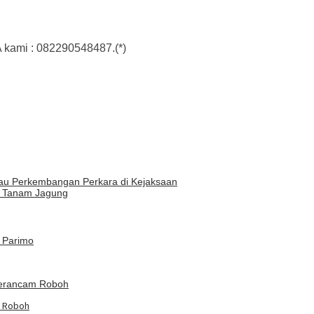
 kami : 082290548487.(*)
au Perkembangan Perkara di Kejaksaan
a Tanam Jagung
m Roboh