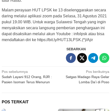
tutur Hasto.
Malam perayaan HUT LPSK ke 13 diselenggarakan secara
daring melalui aplikasi zoom pada Selasa, 31 Agustus 2021
pukul 19.00 WIB. Untuk warga Sulawesi Tengah yang ingin
menyaksikan secara langsung pemberian penghargaan ini
dapat disaksikan melalui akun Youtube : infolpsk atau bisa
mendaftakan diri ke https://bit.ly/HUT13LPSK.(*)/Ajir
SEBARKAN
Navigasi
Pos sebelumnya
Pos berikutnya
Sudah Layani 912 Orang, RJR :
Satgas Madago Raya Gelar
pos
Pasien Isoman Terus Menurun
Lomba Da’i di Poso
POS TERKAIT