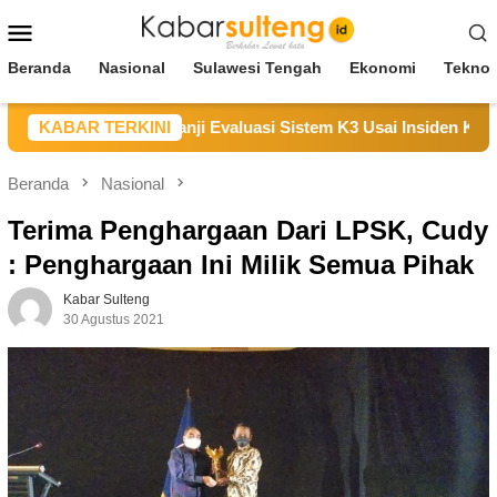
Loncat
Menu
ke
Mobile
konten
Beranda
Nasional
Sulawesi Tengah
Ekonomi
Teknol
paikan Duka, Janji Evaluasi Sistem K3 Usai Insiden Karyawan 
KABAR TERKINI
Beranda
Nasional
Terima Penghargaan Dari LPSK, Cudy
: Penghargaan Ini Milik Semua Pihak
Kabar Sulteng
30 Agustus 2021