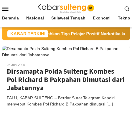
Loncat
Menu
ke
Mobile
konten
Beranda
Nasional
Sulawesi Tengah
Ekonomi
Teknol
KABAR TERKINI
BNN Poso Serahkan Tiga Pelajar Positif Narkotika ke Pe
25 Juni 2025
Dirsamapta Polda Sulteng Kombes
Pol Richard B Pakpahan Dimutasi dari
Jabatannya
PALU, KABAR SULTENG – Berdar Surat Telegram Kapolri
menyebut Kombes Pol Richard B Pakpahan dimutasi […]