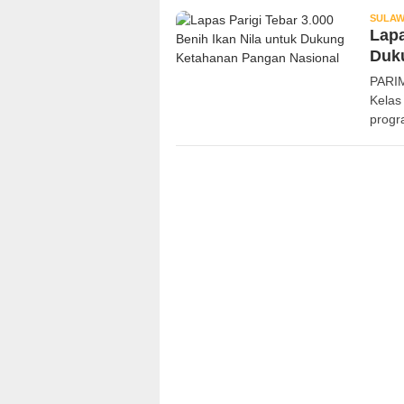
SULAW
Lapa
Duk
PARI
Kelas
progr