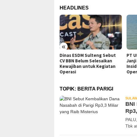
HEADLINES
«
AM Gugat Gubernur
Dinas ESDM Sulteng Sebut
PT UK
eng Terkait Dugaan
CV BBN Belum Selesaikan
Janji 
iaran Tailing B3 PT QMB
Kewajiban untuk Kegiatan
Insid
wali ke PTUN Palu
Operasi
Opera
TOPIK:
BERITA PARIGI
SULAW
BNI 
Rp3,
PALU,
Tbk a