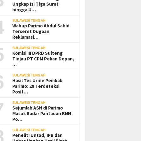
Ungkap Isi Tiga Surat
hingga U…
4
SULAWESI TENGAH
Wabup Parimo Abdul Sahid
Terseret Dugaan
Reklamasi…
5
SULAWESI TENGAH
Komisi III DPRD Sulteng
eofisika Untad:
JATAM Gugat Gubernur
Dinas ES
Tinjau PT CPM Pekan Depan,
Tektonik Tak
Sulteng Terkait Dugaan
CV BBN B
…
an dengan Aktivitas
Pembiaran Tailing B3 PT QMB
Kewajiba
g Bawah Tanah
Morowali ke PTUN Palu
Operasi
6
SULAWESI TENGAH
Hasil Tes Urine Pemkab
Parimo: 28 Terdeteksi
Posit…
7
SULAWESI TENGAH
Sejumlah ASN di Parimo
Masuk Radar Pantauan BNN
Po…
8
SULAWESI TENGAH
Peneliti Untad, IPB dan
Unhas Ungkap Hasil Riset