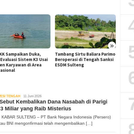
»
K Sampaikan Duka,
Tambang Sirtu Baliara Parimo
Dosen G
Evaluasi Sistem K3 Usai
Beroperasi di Tengah Sanksi
Gempa 
en Karyawan di Area
ESDM Sulteng
Berkait
sional
Tamban
ESI TENGAH
Kabar
11 Juni 2026
Sebut Kembalikan Dana Nasabah di Parigi
Sulteng
3 Miliar yang Raib Misterius
 KABAR SULTENG – PT Bank Negara Indonesia (Persero)
tau BNI mengonfirmasi telah mengembalikan […]