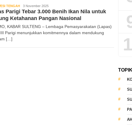
ESI TENGAH
Kabar
3 November 2025
s Parigi Tebar 3.000 Benih Ikan Nila untuk
Sulteng
ung Ketahanan Pangan Nasional
MO, KABAR SULTENG – Lembaga Pemasyarakatan (Lapas)
 III Parigi menunjukkan komitmennya dalam mendukung
1
am […]
TOPI
KO
S
S
PA
AH