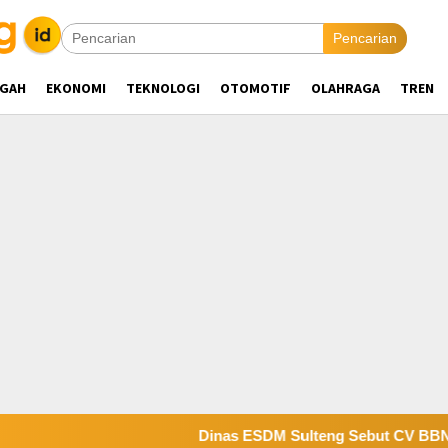
Pencarian
NGAH
EKONOMI
TEKNOLOGI
OTOMOTIF
OLAHRAGA
TREN
Dinas ESDM Sulteng Sebut CV BBN Belum S