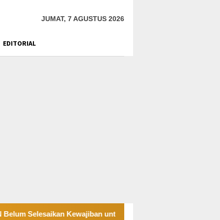
JUMAT, 7 AGUSTUS 2026
EDITORIAL
elesaikan Kewajiban untuk Kegiatan Operasi
PT UKK Sa