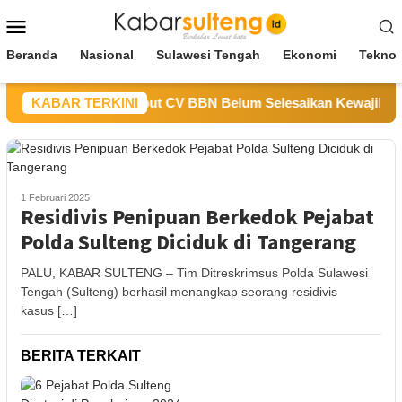
Loncat
Menu
ke
Mobile
konten
Beranda
Nasional
Sulawesi Tengah
Ekonomi
Teknol
s ESDM Sulteng Sebut CV BBN Belum Selesaikan Kewajiban unt
KABAR TERKINI
1 Februari 2025
Residivis Penipuan Berkedok Pejabat
Polda Sulteng Diciduk di Tangerang
PALU, KABAR SULTENG – Tim Ditreskrimsus Polda Sulawesi
Tengah (Sulteng) berhasil menangkap seorang residivis
kasus […]
BERITA TERKAIT