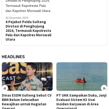
30 Desember 2024
6 Pejabat Polda Sulteng
Dirotasi di Penghujung
2024, Termasuk Kapolresta
Palu dan Kapolres Morowali
Utara
HEADLINES
«
»
Dinas ESDM Sulteng Sebut CV
PT UKK Sampaikan Duka, Janji
BBN Belum Selesaikan
Evaluasi Sistem K3 Usai
Kewajiban untuk Kegiatan
Insiden Karyawan di Area
Operasi
Operasional