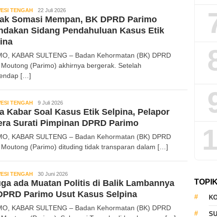
ESI TENGAH
Andi
22 Juli 2026
tak Somasi Mempan, BK DPRD Parimo
Sadam
ndakan Sidang Pendahuluan Kasus Etik
ina
MO, KABAR SULTENG – Badan Kehormatan (BK) DPRD
i Moutong (Parimo) akhirnya bergerak. Setelah
endap […]
ESI TENGAH
Andi
9 Juli 2026
a Kabar Soal Kasus Etik Selpina, Pelapor
Sadam
era Surati Pimpinan DPRD Parimo
1
MO, KABAR SULTENG – Badan Kehormatan (BK) DPRD
i Moutong (Parimo) dituding tidak transparan dalam […]
ESI TENGAH
Kabar
30 Juni 2026
TOPI
ga ada Muatan Politis di Balik Lambannya
Sulteng
DPRD Parimo Usut Kasus Selpina
KO
MO, KABAR SULTENG – Badan Kehormatan (BK) DPRD
S