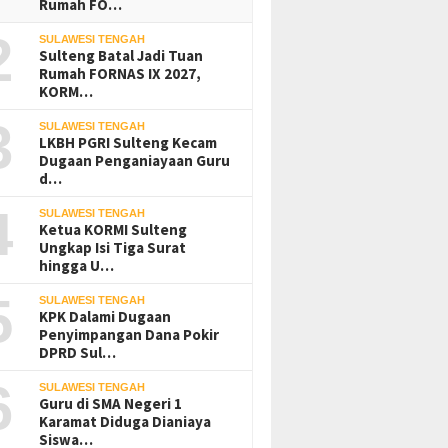
Rumah FO…
2
SULAWESI TENGAH
Sulteng Batal Jadi Tuan
Rumah FORNAS IX 2027,
KORM…
3
SULAWESI TENGAH
LKBH PGRI Sulteng Kecam
Dugaan Penganiayaan Guru
d…
4
SULAWESI TENGAH
Ketua KORMI Sulteng
Ungkap Isi Tiga Surat
hingga U…
wan PT UKK Dilaporkan
dari Tongkang di Desa
5
SULAWESI TENGAH
-Ganda-Morut
KPK Dalami Dugaan
BNN Poso Serahkan Tiga
Sayap 
Penyimpangan Dana Pokir
Pelajar Positif Narkotika ke
Penghub
DPRD Sul…
Pemda Parimo
Parigim
Teranc
6
SULAWESI TENGAH
Guru di SMA Negeri 1
Karamat Diduga Dianiaya
Siswa…