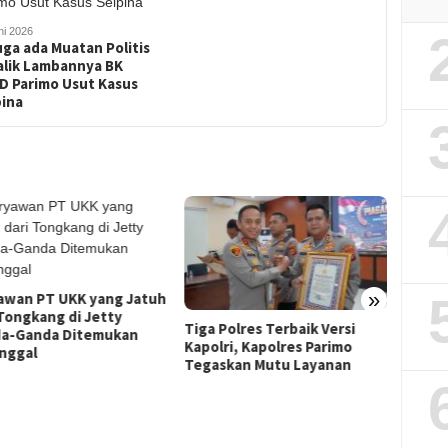
ni 2026
ga ada Muatan Politis
alik Lambannya BK
D Parimo Usut Kasus
pina
Karya
Jatuh 
»
awan PT UKK yang Jatuh
Ganda
 Tongkang di Jetty
Tiga Polres Terbaik Versi
a-Ganda Ditemukan
Kapolri, Kapolres Parimo
nggal
Tegaskan Mutu Layanan