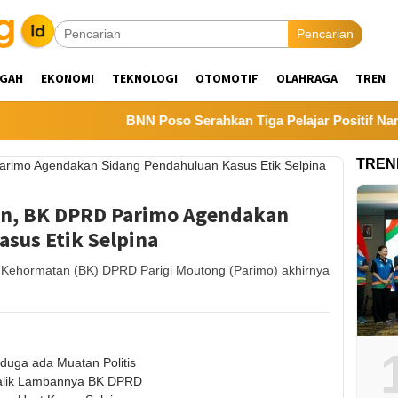
Pencarian
NGAH
EKONOMI
TEKNOLOGI
OTOMOTIF
OLAHRAGA
TREN
BNN Poso Serahkan Tiga Pelajar Positif Narkotik
TREN
n, BK DPRD Parimo Agendakan
sus Etik Selpina
hormatan (BK) DPRD Parigi Moutong (Parimo) akhirnya