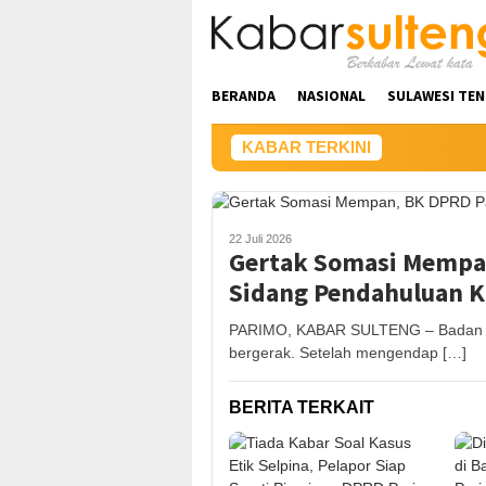
Loncat
ke
konten
BERANDA
NASIONAL
SULAWESI TE
KABAR TERKINI
22 Juli 2026
Gertak Somasi Mempa
Sidang Pendahuluan Ka
PARIMO, KABAR SULTENG – Badan Ke
bergerak. Setelah mengendap […]
BERITA TERKAIT