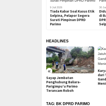
9 Juli 2026
30 Ju
Tiada Kabar Soal Kasus Etik
Didu
Selpina, Pelapor Segera
di B
Surati Pimpinan DPRD
DPR
Parimo
Sel
HEADLINES
«
Kary
dari
 Poso Serahkan Tiga
Sayap Jembatan
Gand
ajar Positif Narkotika ke
Penghubung Baliara-
Meni
mda Parimo
Parigimpu’u Parimo
Terancam Roboh
TAG:
BK DPRD PARIMO