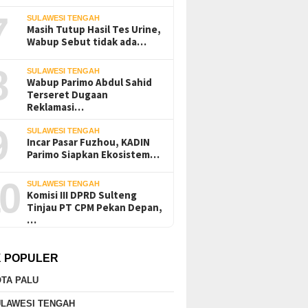
7
SULAWESI TENGAH
Masih Tutup Hasil Tes Urine,
Wabup Sebut tidak ada…
8
SULAWESI TENGAH
Wabup Parimo Abdul Sahid
Terseret Dugaan
Reklamasi…
9
SULAWESI TENGAH
Incar Pasar Fuzhou, KADIN
Parimo Siapkan Ekosistem…
0
SULAWESI TENGAH
Komisi III DPRD Sulteng
Tinjau PT CPM Pekan Depan,
…
K POPULER
TA PALU
ULAWESI TENGAH