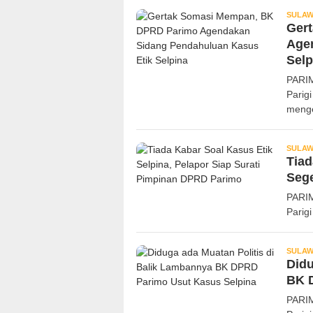
SULAW
Ger
Age
Selp
PARI
Parig
meng
SULAW
Tiad
Seg
PARI
Parig
SULAW
Didu
BK 
PARI