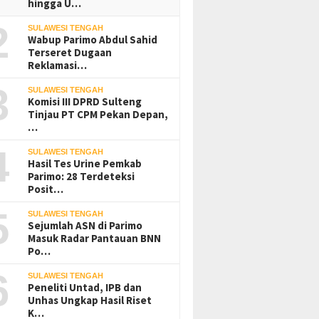
hingga U…
2
SULAWESI TENGAH
Wabup Parimo Abdul Sahid
Terseret Dugaan
Reklamasi…
3
SULAWESI TENGAH
Komisi III DPRD Sulteng
Tinjau PT CPM Pekan Depan,
…
4
SULAWESI TENGAH
Hasil Tes Urine Pemkab
Parimo: 28 Terdeteksi
Posit…
5
SULAWESI TENGAH
Sejumlah ASN di Parimo
Masuk Radar Pantauan BNN
Po…
6
SULAWESI TENGAH
Peneliti Untad, IPB dan
Unhas Ungkap Hasil Riset
K…