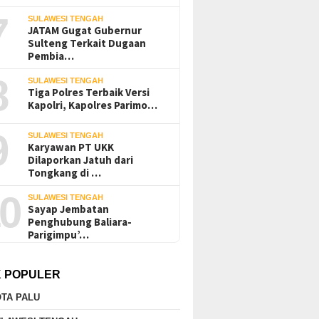
7
SULAWESI TENGAH
JATAM Gugat Gubernur
Untad:
JATAM Gugat Gubernur
Dinas ESDM Sulten
Sulteng Terkait Dugaan
Tak
Sulteng Terkait Dugaan
CV BBN Belum Sele
Pembia…
 Aktivitas
Pembiaran Tailing B3 PT QMB
Kewajiban untuk K
Tanah
Morowali ke PTUN Palu
Operasi
8
SULAWESI TENGAH
Tiga Polres Terbaik Versi
Kapolri, Kapolres Parimo…
9
SULAWESI TENGAH
Karyawan PT UKK
Dilaporkan Jatuh dari
Tongkang di …
0
SULAWESI TENGAH
Sayap Jembatan
Penghubung Baliara-
Parigimpu’…
K POPULER
TA PALU