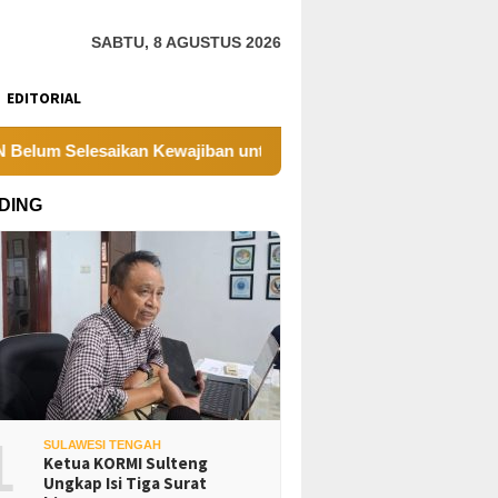
SABTU, 8 AGUSTUS 2026
EDITORIAL
elesaikan Kewajiban untuk Kegiatan Operasi
PT UKK S
DING
1
SULAWESI TENGAH
Ketua KORMI Sulteng
Ungkap Isi Tiga Surat