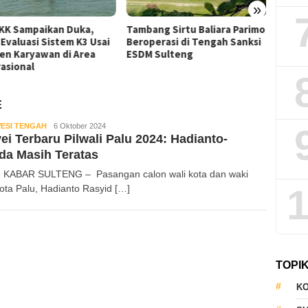
»
an Duka,
Tambang Sirtu Baliara Parimo
Dosen Geofisika 
istem K3 Usai
Beroperasi di Tengah Sanksi
Gempa Tektonik 
n di Area
ESDM Sulteng
Berkaitan dengan
Tambang Bawah 
E
ESI TENGAH
Kabar
6 Oktober 2024
ei Terbaru Pilwali Palu 2024: Hadianto-
Sulteng
da Masih Teratas
 KABAR SULTENG – Pasangan calon wali kota dan waki
1
Kota Palu, Hadianto Rasyid […]
TOPI
KO