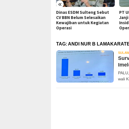
«
Gubernur
Dinas ESDM Sulteng Sebut
PT UKK Sampaik
it Dugaan
CV BBN Belum Selesaikan
Janji Evaluasi S
ling B3 PT QMB
Kewajiban untuk Kegiatan
Insiden Karyawa
TUN Palu
Operasi
Operasional
TAG:
ANDI NUR B LAMAKARAT
SULAW
Surv
Imel
PALU,
wali 