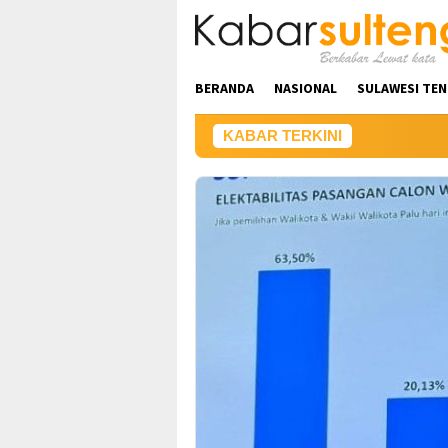
Loncat
ke
konten
BERANDA
NASIONAL
SULAWESI TE
KABAR TERKINI