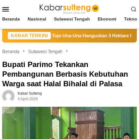
Loncat
Menu
ke
Mobile
konten
Beranda
Nasional
Sulawesi Tengah
Ekonomi
Teknol
utan di Longge Tojo Una-Una Hanguskan 3 Hektare Lahan
KABAR TERKINI
Beranda
Sulawesi Tengah
Bupati Parimo Tekankan
Pembangunan Berbasis Kebutuhan
Warga saat Halal Bihalal di Palasa
Kabar Sulteng
4 April 2026