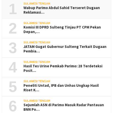
1
SULAWESI TENGAH
Wabup Parimo Abdul Sahid Terseret Dugaan
Reklamasi…
2
SULAWESI TENGAH
Komisi III DPRD Sulteng Tinjau PT CPM Pekan
Depan,…
3
SULAWESI TENGAH
JATAM Gugat Gubernur Sulteng Terkait Dugaan
Pembia…
4
SULAWESI TENGAH
Hasil Tes Urine Pemkab Parimo: 28 Terdeteksi
Posit…
5
SULAWESI TENGAH
Peneliti Untad, IPB dan Unhas Ungkap Hasil
Riset K…
6
SULAWESI TENGAH
Sejumlah ASN di Parimo Masuk Radar Pantauan
BNN Po…