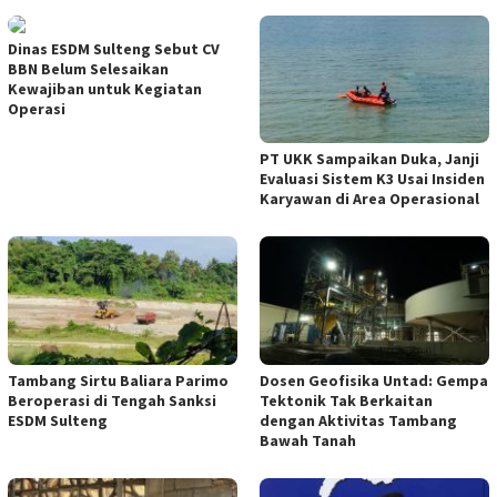
Dinas ESDM Sulteng Sebut CV
BBN Belum Selesaikan
Kewajiban untuk Kegiatan
Operasi
PT UKK Sampaikan Duka, Janji
Evaluasi Sistem K3 Usai Insiden
Karyawan di Area Operasional
Tambang Sirtu Baliara Parimo
Dosen Geofisika Untad: Gempa
Beroperasi di Tengah Sanksi
Tektonik Tak Berkaitan
ESDM Sulteng
dengan Aktivitas Tambang
Bawah Tanah