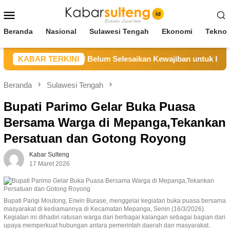
Loncat
Menu
ke
Mobile
konten
Beranda
Nasional
Sulawesi Tengah
Ekonomi
Teknol
g Sebut CV BBN Belum Selesaikan Kewajiban untuk Kegiatan O
KABAR TERKINI
Beranda
Sulawesi Tengah
Bupati Parimo Gelar Buka Puasa
Bersama Warga di Mepanga,Tekankan
Persatuan dan Gotong Royong
Kabar Sulteng
17 Maret 2026
Bupati Parigi Moutong, Erwin Burase, menggelar kegiatan buka puasa bersama
masyarakat di kediamannya di Kecamatan Mepanga, Senin (16/3/2026).
Kegiatan ini dihadiri ratusan warga dari berbagai kalangan sebagai bagian dari
upaya memperkuat hubungan antara pemerintah daerah dan masyarakat.