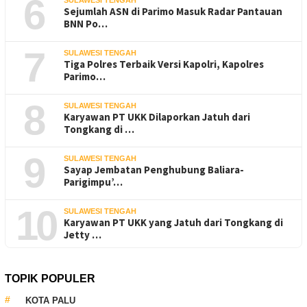
6
SULAWESI TENGAH
Sejumlah ASN di Parimo Masuk Radar Pantauan
BNN Po…
7
SULAWESI TENGAH
Tiga Polres Terbaik Versi Kapolri, Kapolres
Parimo…
8
SULAWESI TENGAH
Karyawan PT UKK Dilaporkan Jatuh dari
Tongkang di …
9
SULAWESI TENGAH
Sayap Jembatan Penghubung Baliara-
Parigimpu’…
10
SULAWESI TENGAH
Karyawan PT UKK yang Jatuh dari Tongkang di
Jetty …
TOPIK POPULER
KOTA PALU