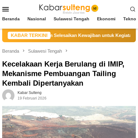
Loncat
Menu
ke
Mobile
konten
Beranda
Nasional
Sulawesi Tengah
Ekonomi
Teknol
CV BBN Belum Selesaikan Kewajiban untuk Kegiatan Operasi
KABAR TERKINI
Beranda
Sulawesi Tengah
Kecelakaan Kerja Berulang di IMIP,
Mekanisme Pembuangan Tailing
Kembali Dipertanyakan
Kabar Sulteng
19 Februari 2026