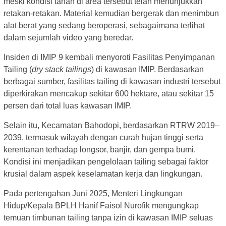
meski kondisi tanah di area tersebut telah menunjukkan
retakan-retakan. Material kemudian bergerak dan menimbun
alat berat yang sedang beroperasi, sebagaimana terlihat
dalam sejumlah video yang beredar.
Insiden di IMIP 9 kembali menyoroti Fasilitas Penyimpanan
Tailing (
dry stack tailings
) di kawasan IMIP. Berdasarkan
berbagai sumber, fasilitas tailing di kawasan industri tersebut
diperkirakan mencakup sekitar 600 hektare, atau sekitar 15
persen dari total luas kawasan IMIP.
Selain itu, Kecamatan Bahodopi, berdasarkan RTRW 2019–
2039, termasuk wilayah dengan curah hujan tinggi serta
kerentanan terhadap longsor, banjir, dan gempa bumi.
Kondisi ini menjadikan pengelolaan tailing sebagai faktor
krusial dalam aspek keselamatan kerja dan lingkungan.
Pada pertengahan Juni 2025, Menteri Lingkungan
Hidup/Kepala BPLH Hanif Faisol Nurofik mengungkap
temuan timbunan tailing tanpa izin di kawasan IMIP seluas