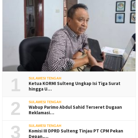
1
SULAWESI TENGAH
Ketua KORMI Sulteng Ungkap Isi Tiga Surat
hingga U…
2
SULAWESI TENGAH
Wabup Parimo Abdul Sahid Terseret Dugaan
Reklamasi…
3
SULAWESI TENGAH
Komisi III DPRD Sulteng Tinjau PT CPM Pekan
Depan,…