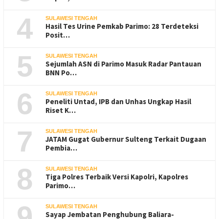
4
SULAWESI TENGAH
Hasil Tes Urine Pemkab Parimo: 28 Terdeteksi
Posit…
5
SULAWESI TENGAH
Sejumlah ASN di Parimo Masuk Radar Pantauan
BNN Po…
6
SULAWESI TENGAH
Peneliti Untad, IPB dan Unhas Ungkap Hasil
Riset K…
7
SULAWESI TENGAH
JATAM Gugat Gubernur Sulteng Terkait Dugaan
Pembia…
8
SULAWESI TENGAH
Tiga Polres Terbaik Versi Kapolri, Kapolres
Parimo…
9
SULAWESI TENGAH
Sayap Jembatan Penghubung Baliara-