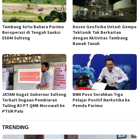
Tambang Sirtu Baliara Parimo
Dosen Geofisika Untad: Gempa
Beroperasi di Tengah Sanksi
Tektonik Tak Berkaitan
ESDM Sulteng
dengan Aktivitas Tambang
Bawah Tanah
JATAM Gugat Gubernur Sulteng
BNN Poso Serahkan Tiga
Terkait Dugaan Pembiaran
Pelajar Positif Narkotika ke
Tailing B3 PT QMB Morowali ke
Pemda Parimo
PTUN Palu
TRENDING