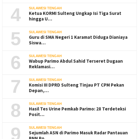
4
SULAWESI TENGAH
Ketua KORMI Sulteng Ungkap Isi Tiga Surat
hingga U…
5
SULAWESI TENGAH
Guru di SMA Negeri 1 Karamat Diduga Dianiaya
Siswa…
6
SULAWESI TENGAH
Wabup Parimo Abdul Sahid Terseret Dugaan
Reklamasi…
7
SULAWESI TENGAH
Komisi III DPRD Sulteng Tinjau PT CPM Pekan
Depan,…
8
SULAWESI TENGAH
Hasil Tes Urine Pemkab Parimo: 28 Terdeteksi
Posit…
9
SULAWESI TENGAH
Sejumlah ASN di Parimo Masuk Radar Pantauan
BNN Po…