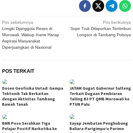
Navigasi
Pos sebelumnya
Pos berikutnya
Longki Djanggola Reses di
Sopir Truk Dilaporkan Tertimbun
pos
Morowali, Wabup Iriane Harap
Longsor di Tambang Poboya
Aspirasi Masyarakat
Diperjuangkan di Nasional
POS TERKAIT
Dosen Geofisika Untad: Gempa
JATAM Gugat Gubernur Sulteng
Tektonik Tak Berkaitan
Terkait Dugaan Pembiaran
dengan Aktivitas Tambang
Tailing B3 PT QMB Morowali ke
Bawah Tanah
PTUN Palu
BNN Poso Serahkan Tiga
Sayap Jembatan Penghubung
Pelajar Positif Narkotika ke
Baliara-Parigimpu’u Parimo