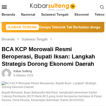
Loncat
Menu
ke
Mobile
konten
Beranda
Nasional
Sulawesi Tengah
Ekonomi
Teknol
n Geofisika Untad: Gempa Tektonik Tak Berkaitan dengan Akti
KABAR TERKINI
Beranda
Sulawesi Tengah
BCA KCP Morowali Resmi
Beroperasi, Bupati Iksan: Langkah
Strategis Dorong Ekonomi Daerah
Kabar Sulteng
9 Oktober 2025
Bupati Morowali, Iksan Baharudin Abd Rauf, menghadiri peresmian Kantor
Cabang Pembantu (KCP) Bank BCA yang resmi beroperasi berlokasi di Pasar
Keurea, Desa Keurea, Kecamatan Bahodopi, Kamis (9/10/2025).