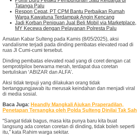
Polisi Buru Pelaku Pembunuhan Satu Keluarga di
Tatanga Palu
Respon Cepat, PT CPM Bantu Perbaikan Rumah
Warga Kawatuna Terdampak Angin Kencang
Jadi Korban Penipuan Jual Beli Mobil via Marketplace,
MY Kecewa dengan Pelayanan Polresta Palu
Amatan Kabar Sulteng pada Kamis (8/05/2025), aksi
vandalisme terjadi pada dinding pembatas elevated road di
ruas Jl Cumi-cumi tersebut.
Dinding pembatas elevated road yang di coret dengan cat
semprot/pilox berwarna merah, terdapat dua coretan
bertuliskan ‘ABIZAR dan ALFA’.
Aksi tidak terpuji yang dilakukan orang tidak
bertanggungjawab itu merusak keindahan dan menjadi viral
di media sosial.
Baca Juga:
Heandly Mangkali Ajukan Praperadilan,
Penetapan Tersangka oleh Polda Sulteng Dinilai Tak Sah
“Sangat tidak bagus, masa kita punya baru kita buat
langsung ada coretan coretan di dinding, tidak boleh seperti
itu,” kata Rahim warga sekitar.