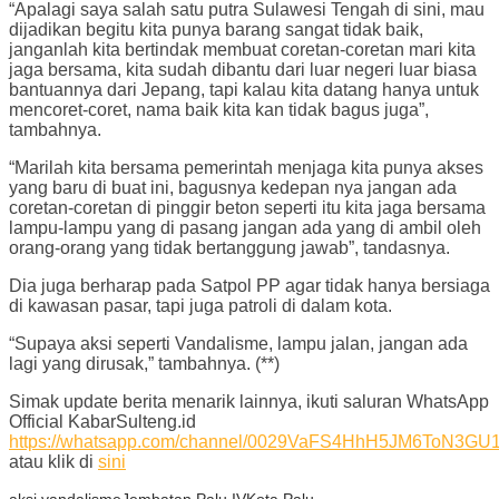
“Apalagi saya salah satu putra Sulawesi Tengah di sini, mau
dijadikan begitu kita punya barang sangat tidak baik,
janganlah kita bertindak membuat coretan-coretan mari kita
jaga bersama, kita sudah dibantu dari luar negeri luar biasa
bantuannya dari Jepang, tapi kalau kita datang hanya untuk
mencoret-coret, nama baik kita kan tidak bagus juga”,
tambahnya.
“Marilah kita bersama pemerintah menjaga kita punya akses
yang baru di buat ini, bagusnya kedepan nya jangan ada
coretan-coretan di pinggir beton seperti itu kita jaga bersama
lampu-lampu yang di pasang jangan ada yang di ambil oleh
orang-orang yang tidak bertanggung jawab”, tandasnya.
Dia juga berharap pada Satpol PP agar tidak hanya bersiaga
di kawasan pasar, tapi juga patroli di dalam kota.
“Supaya aksi seperti Vandalisme, lampu jalan, jangan ada
lagi yang dirusak,” tambahnya. (**)
Simak update berita menarik lainnya, ikuti saluran WhatsApp
Official KabarSulteng.id
https://whatsapp.com/channel/0029VaFS4HhH5JM6ToN3GU
atau klik di
sini