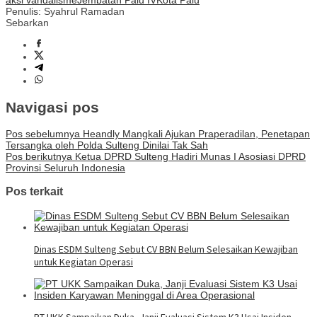
aksi vandalisme
Jembatan Palu IV
Kota Palu
Penulis: Syahrul Ramadan
Sebarkan
Navigasi pos
Pos sebelumnya
Heandly Mangkali Ajukan Praperadilan, Penetapan
Tersangka oleh Polda Sulteng Dinilai Tak Sah
Pos berikutnya
Ketua DPRD Sulteng Hadiri Munas I Asosiasi DPRD
Provinsi Seluruh Indonesia
Pos terkait
Dinas ESDM Sulteng Sebut CV BBN Belum Selesaikan Kewajiban
untuk Kegiatan Operasi
PT UKK Sampaikan Duka, Janji Evaluasi Sistem K3 Usai Insiden