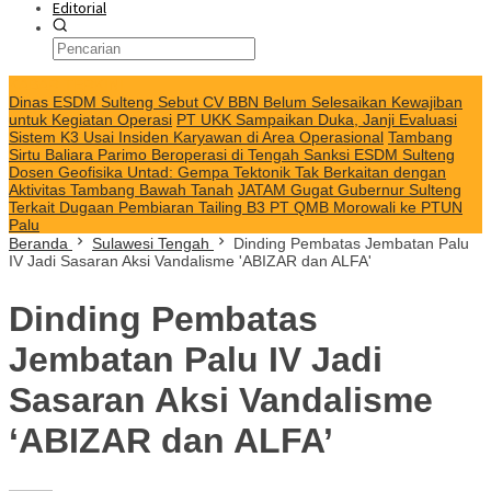
Editorial
KABAR TERKINI
Dinas ESDM Sulteng Sebut CV BBN Belum Selesaikan Kewajiban
untuk Kegiatan Operasi
PT UKK Sampaikan Duka, Janji Evaluasi
Sistem K3 Usai Insiden Karyawan di Area Operasional
Tambang
Sirtu Baliara Parimo Beroperasi di Tengah Sanksi ESDM Sulteng
Dosen Geofisika Untad: Gempa Tektonik Tak Berkaitan dengan
Aktivitas Tambang Bawah Tanah
JATAM Gugat Gubernur Sulteng
Terkait Dugaan Pembiaran Tailing B3 PT QMB Morowali ke PTUN
Palu
Beranda
Sulawesi Tengah
Dinding Pembatas Jembatan Palu
IV Jadi Sasaran Aksi Vandalisme 'ABIZAR dan ALFA'
Dinding Pembatas
Jembatan Palu IV Jadi
Sasaran Aksi Vandalisme
‘ABIZAR dan ALFA’