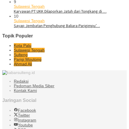
9
Sulawesi Tengah
Karyawan PT UKK Dilaporkan Jatuh dari Tongkang di …
10
Sulawesi Tengah
Sayap Jembatan Penghubung Baliara-Parigimpu’…
Topik Populer
Kota Palu
Sulawesi Tengah
Sulteng
Parigi Moutong
Ahmad Ali
Redaksi
Pedoman Media Siber
Kontak Kami
Jaringan Social
Facebook
Twitter
Instagram
Youtube