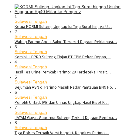
1
Sulawesi Tengah
Ketua KORMI Sulteng Ungkap Isi Tiga Surat hingga U…
2
Sulawesi Tengah
Wabup Parimo Abdul Sahid Terseret Dugaan Reklamasi…
3
Sulawesi Tengah
Komisi III DPRD Sulteng Tinjau PT CPM Pekan Depan,…
4
Sulawesi Tengah
Hasil Tes Urine Pemkab Parimo: 28 Terdeteksi Posit…
5
Sulawesi Tengah
Sejumlah ASN di Parimo Masuk Radar Pantauan BNN Po…
6
Sulawesi Tengah
Peneliti Untad, IPB dan Unhas Ungkap Hasil Riset K…
7
Sulawesi Tengah
JATAM Gugat Gubernur Sulteng Terkait Dugaan Pembia…
8
Sulawesi Tengah
Tiga Polres Terbaik Versi Kapolri, Kapolres Parimo…